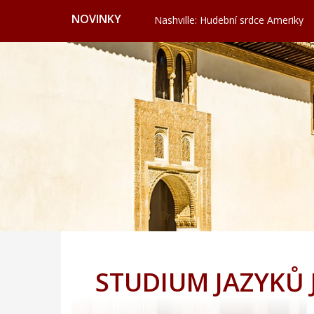
Nashville: Hudební srdce Ameriky
NOVINKY
Vydejte se po Cestě vody do klidn
Valencie: Město, kde futurismus pot
Cervione: Skrytý balkon Korsiky 
Ekonomické cestování: Kdy a kde hl
Svatojánská věž ve Frýdku nabízí vý
Nashville: Hudební srdce Ameriky
Vydejte se po Cestě vody do klidn
Valencie: Město, kde futurismus pot
Cervione: Skrytý balkon Korsiky 
Ekonomické cestování: Kdy a kde hl
STUDIUM JAZYKŮ J