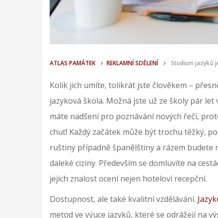
ATLAS PAMÁTEK
REKLAMNÍ SDĚLENÍ
Studium jazyků je
Kolik jich umíte, tolikrát jste člověkem – přes
jazyková škola. Možná jste už ze školy pár let
máte nadšení pro poznávání nových řečí, proto
chuť! Každý začátek může být trochu těžký, po 
ruštiny případně španělštiny a rázem budete
daleké ciziny. Především se domluvíte na cest
jejich znalost ocení nejen hoteloví recepční.
Dostupnost, ale také kvalitní vzdělávání.
Jazyk
metod ve výuce jazyků, které se odrážejí na vý