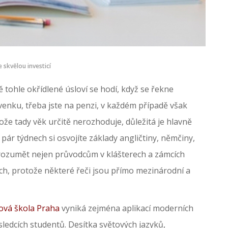
 skvělou investicí
ně tohle okřídlené úsloví se hodí, když se řekne
 venku, třeba jste na penzi, v každém případě však
že tady věk určitě nerozhoduje, důležitá je hlavně
pár týdnech si osvojíte základy angličtiny, němčiny,
 rozumět nejen průvodcům v klášterech a zámcích
ách, protože některé řeči jsou přímo mezinárodní a
ová škola Praha
vyniká zejména aplikací moderních
sledcích studentů. Desítka světových jazyků,