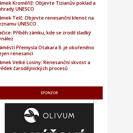
ámek Kroměříž: Objevte Tizianův poklad a
ahrady UNESCO
ámek Telč: Objevte renesanční klenot na
eznamu UNESCO
ačice: Příběh zámku, kde se zrodil sladký
ynález
áměstí Přemysla Otakara II. je okořeněno
ejen renesancí
ámek Velké Losiny: Renesanční skvost a
vědek čarodějnických procesů
SPONZOR