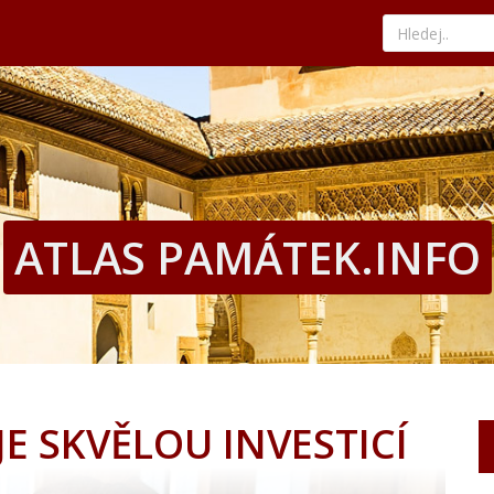
ého kouta Ostravy
kává tradici a nejlepší paellu
nad tyrkysovým mořem
edat ty nejvýhodnější nabídky
hled, historii i současné umění
ého kouta Ostravy
kává tradici a nejlepší paellu
nad tyrkysovým mořem
edat ty nejvýhodnější nabídky
ATLAS PAMÁTEK.INFO
E SKVĚLOU INVESTICÍ