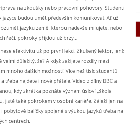
 příprava na zkoušky nebo pracovní pohovory. Studenti
v jazyce budou umět především komunikovat. Ať už
e rozumět jazyku země, kterou nadevše milujete, nebo
ích řečí, pokroky přijdou už brzy…
nese efektivitu už po první lekci. Zkušený lektor, jenž
elmi důležitý, že? A když zažijete rozdíly mezi
ám mnoho dalších možností. Více než tisíc studentů
a třeba najdete i nové přátele. Video z dílny BBC a
nou, kdy zkrátka poznáte význam úsloví „škola
, jistě také pokrokem v osobní kariéře. Záleží jen na
u i pobytové balíčky spojené s výukou jazyků třeba na
ých centrech.