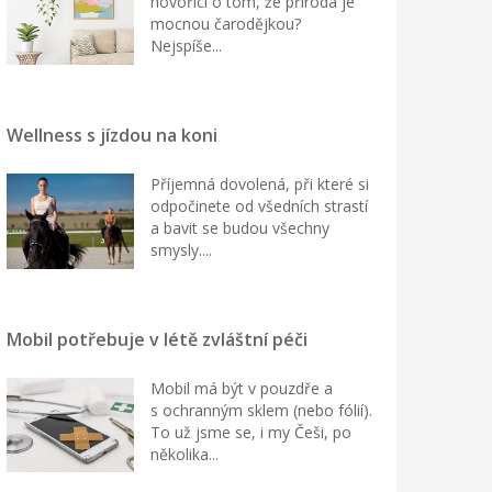
hovořící o tom, že příroda je
mocnou čarodějkou?
Nejspíše...
Wellness s jízdou na koni
Příjemná dovolená, při které si
odpočinete od všedních strastí
a bavit se budou všechny
smysly....
Mobil potřebuje v létě zvláštní péči
Mobil má být v pouzdře a
s ochranným sklem (nebo fólií).
To už jsme se, i my Češi, po
několika...