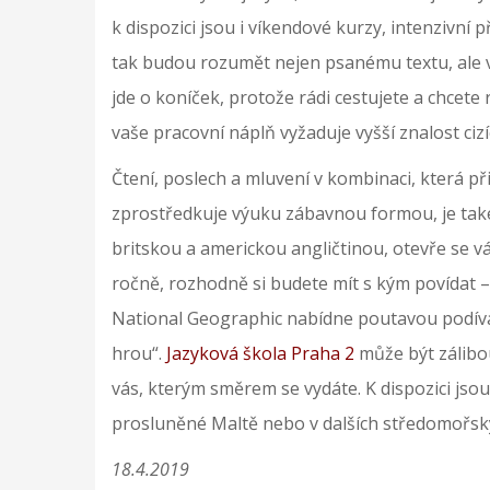
k dispozici jsou i víkendové kurzy, intenzivní
tak budou rozumět nejen psanému textu, ale 
jde o koníček, protože rádi cestujete a chcet
vaše pracovní náplň vyžaduje vyšší znalost ciz
Čtení, poslech a mluvení v kombinaci, která při
zprostředkuje výuku zábavnou formou, je také v
britskou a americkou angličtinou, otevře se v
ročně, rozhodně si budete mít s kým povídat – 
National Geographic nabídne poutavou podíva
hrou“.
Jazyková škola Praha 2
může být zálibou
vás, kterým směrem se vydáte. K dispozici jso
prosluněné Maltě nebo v dalších středomořsk
18.4.2019