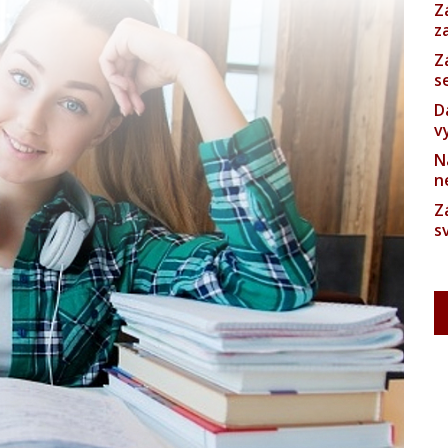
Z
z
Z
s
D
v
N
n
Z
s