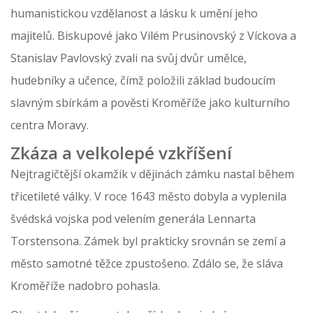
humanistickou vzdělanost a lásku k umění jeho
majitelů. Biskupové jako Vilém Prusinovský z Víckova a
Stanislav Pavlovský zvali na svůj dvůr umělce,
hudebníky a učence, čímž položili základ budoucím
slavným sbírkám a pověsti Kroměříže jako kulturního
centra Moravy.
Zkáza a velkolepé vzkříšení
Nejtragičtější okamžik v dějinách zámku nastal během
třicetileté války. V roce 1643 město dobyla a vyplenila
švédská vojska pod velením generála Lennarta
Torstensona. Zámek byl prakticky srovnán se zemí a
město samotné těžce zpustošeno. Zdálo se, že sláva
Kroměříže nadobro pohasla.