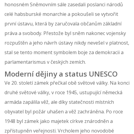
honosném Sněmovním sále zasedali poslanci národů
celé habsburské monarchie a pokoušeli se vytvořit
první ústavu, která by zaručovala občanům základní
práva a svobody. Přestože byl sněm nakonec vojensky
rozpuštěn a jeho návrh ústavy nikdy nevešel v platnost,
stal se tento moment symbolem boje za demokracii a
parlamentarismus v českých zemích.
Moderní dějiny a status UNESCO
Ve 20. století zámek přečkal obě světové války. Na konci
druhé světové války, v roce 1945, ustupující německá
armáda zapálila věž, ale díky statečnosti místních
obyvatel byl požár uhašen a věž zachráněna. Po roce
1948 byl zámek jako majetek církve znárodněn a
zpřístupněn veřejnosti. Vrcholem jeho novodobé