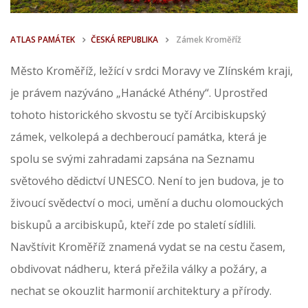
ATLAS PAMÁTEK
ČESKÁ REPUBLIKA
Zámek Kroměříž
Město Kroměříž, ležící v srdci Moravy ve Zlínském kraji,
je právem nazýváno „Hanácké Athény“. Uprostřed
tohoto historického skvostu se tyčí Arcibiskupský
zámek, velkolepá a dechberoucí památka, která je
spolu se svými zahradami zapsána na Seznamu
světového dědictví UNESCO. Není to jen budova, je to
živoucí svědectví o moci, umění a duchu olomouckých
biskupů a arcibiskupů, kteří zde po staletí sídlili.
Navštívit Kroměříž znamená vydat se na cestu časem,
obdivovat nádheru, která přežila války a požáry, a
nechat se okouzlit harmonií architektury a přírody.