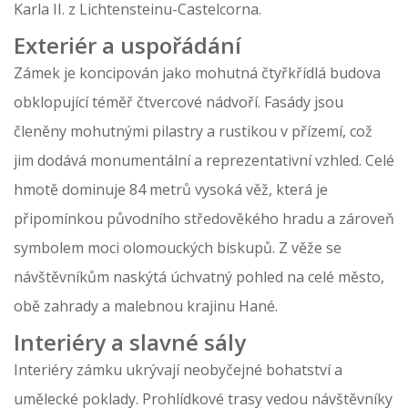
Karla II. z Lichtensteinu-Castelcorna.
Exteriér a uspořádání
Zámek je koncipován jako mohutná čtyřkřídlá budova
obklopující téměř čtvercové nádvoří. Fasády jsou
členěny mohutnými pilastry a rustikou v přízemí, což
jim dodává monumentální a reprezentativní vzhled. Celé
hmotě dominuje 84 metrů vysoká věž, která je
připomínkou původního středověkého hradu a zároveň
symbolem moci olomouckých biskupů. Z věže se
návštěvníkům naskýtá úchvatný pohled na celé město,
obě zahrady a malebnou krajinu Hané.
Interiéry a slavné sály
Interiéry zámku ukrývají neobyčejné bohatství a
umělecké poklady. Prohlídkové trasy vedou návštěvníky