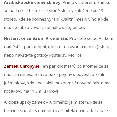
Arcibiskupské vinné sklepy:
Přímo v suterénu zámku
se nacházejí historické vinné sklepy založené ve 13.
století, kde se dodnes vyrábí kvalitní mešní víno a kde
můžete absolvovat prohlídku s degustací.
Historické centrum Kroměříže:
Projděte se po Velkém
náměstí s podloubími, obdivujte kašnu a morový sloup,
nebo navštivte gotický kostel sv. Mořice.
Zámek Chropyně
:
Jen pár kilometrů od Kroměříže se
nachází renesanční zámek spojený s pověstí o králi
Ječmínkovi, kde dnes sídlí muzeum věnované místnímu
rodákovi, malíři Emilu Fillovi.
Arcibiskupský zámek v Kroměříži je místem, kde se
historie snoubí s uměním a architekturou v dokonalé