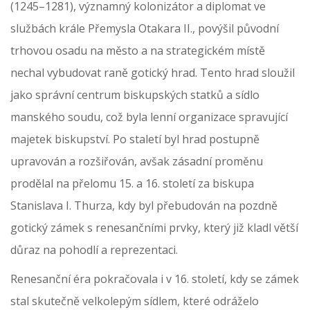
(1245–1281), významný kolonizátor a diplomat ve
službách krále Přemysla Otakara II., povýšil původní
trhovou osadu na město a na strategickém místě
nechal vybudovat raně gotický hrad. Tento hrad sloužil
jako správní centrum biskupských statků a sídlo
manského soudu, což byla lenní organizace spravující
majetek biskupství. Po staletí byl hrad postupně
upravován a rozšiřován, avšak zásadní proměnu
prodělal na přelomu 15. a 16. století za biskupa
Stanislava I. Thurza, kdy byl přebudován na pozdně
gotický zámek s renesančními prvky, který již kladl větší
důraz na pohodlí a reprezentaci.
Renesanční éra pokračovala i v 16. století, kdy se zámek
stal skutečně velkolepým sídlem, které odráželo