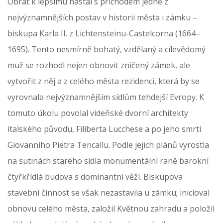
Obrat k lepšímu nastal s příchodem jedné z
nejvýznamnějších postav v historii města i zámku –
biskupa Karla II. z Lichtensteinu-Castelcorna (1664–
1695). Tento nesmírně bohatý, vzdělaný a cílevědomý
muž se rozhodl nejen obnovit zničený zámek, ale
vytvořit z něj a z celého města rezidenci, která by se
vyrovnala nejvýznamnějším sídlům tehdejší Evropy. K
tomuto úkolu povolal vídeňské dvorní architekty
italského původu, Filiberta Lucchese a po jeho smrti
Giovanniho Pietra Tencallu. Podle jejich plánů vyrostla
na sutinách starého sídla monumentální raně barokní
čtyřkřídlá budova s dominantní věží. Biskupova
stavební činnost se však nezastavila u zámku; inicioval
obnovu celého města, založil Květnou zahradu a položil