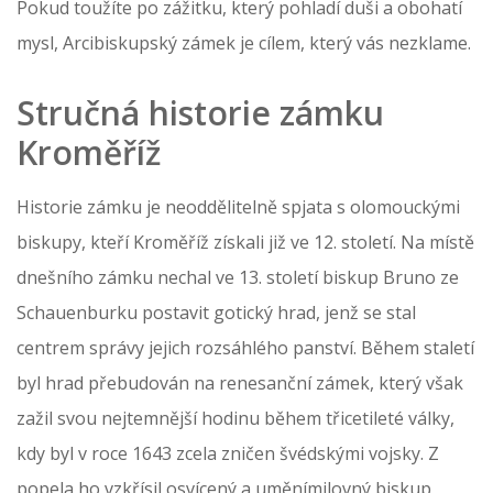
Pokud toužíte po zážitku, který pohladí duši a obohatí
mysl, Arcibiskupský zámek je cílem, který vás nezklame.
Stručná historie zámku
Kroměříž
Historie zámku je neoddělitelně spjata s olomouckými
biskupy, kteří Kroměříž získali již ve 12. století. Na místě
dnešního zámku nechal ve 13. století biskup Bruno ze
Schauenburku postavit gotický hrad, jenž se stal
centrem správy jejich rozsáhlého panství. Během staletí
byl hrad přebudován na renesanční zámek, který však
zažil svou nejtemnější hodinu během třicetileté války,
kdy byl v roce 1643 zcela zničen švédskými vojsky. Z
popela ho vzkřísil osvícený a uměnímilovný biskup