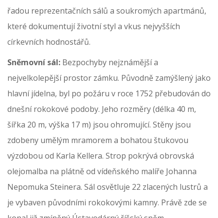
řadou reprezentačních sálů a soukromých apartmánů,
které dokumentují životní styl a vkus nejvyšších
církevních hodnostářů.
Sněmovní sál:
Bezpochyby nejznámější a
nejvelkolepější prostor zámku. Původně zamýšlený jako
hlavní jídelna, byl po požáru v roce 1752 přebudován do
dnešní rokokové podoby. Jeho rozměry (délka 40 m,
šířka 20 m, výška 17 m) jsou ohromující. Stěny jsou
zdobeny umělým mramorem a bohatou štukovou
výzdobou od Karla Kellera. Strop pokrývá obrovská
olejomalba na plátně od vídeňského malíře Johanna
Nepomuka Steinera. Sál osvětluje 22 zlacených lustrů a
je vybaven původními rokokovými kamny. Právě zde se
konal již zmíněný Ústavodárný říšský sněm.