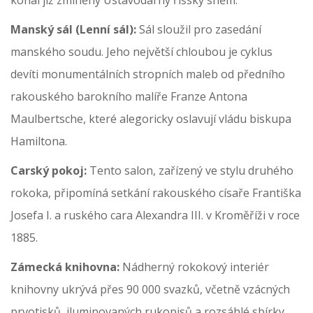
Manský sál (Lenní sál):
Sál sloužil pro zasedání
manského soudu. Jeho největší chloubou je cyklus
devíti monumentálních stropních maleb od předního
rakouského barokního malíře Franze Antona
Maulbertsche, které alegoricky oslavují vládu biskupa
Hamiltona.
Carský pokoj:
Tento salon, zařízený ve stylu druhého
rokoka, připomíná setkání rakouského císaře Františka
Josefa I. a ruského cara Alexandra III. v Kroměříži v roce
1885.
Zámecká knihovna:
Nádherný rokokový interiér
knihovny ukrývá přes 90 000 svazků, včetně vzácných
prvotisků, iluminovaných rukopisů a rozsáhlé sbírky