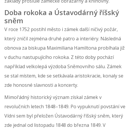
základy proslulé zámecké obrazárny a knihovny.
Doba rokoka a Ústavodárný říšský
sněm
V roce 1752 postihl město i zámek další ničivý požár,
který zničil zejména druhé patro a interiéry. Následná
obnova za biskupa Maximiliana Hamiltona probíhala již
v duchu nastupujícího rokoka. Z této doby pochází
například velkolepá výzdoba Sněmovního sálu. Zámek
se stal místem, kde se setkávala aristokracie, konaly se
zde honosné slavnosti a koncerty.
Mimořádný historický význam získal zámek v
revolučních letech 1848–1849. Po vypuknutí povstání ve
Vídni sem byl přeložen Ústavodárný říšský sněm, který
zde jednal od listopadu 1848 do března 1849. V