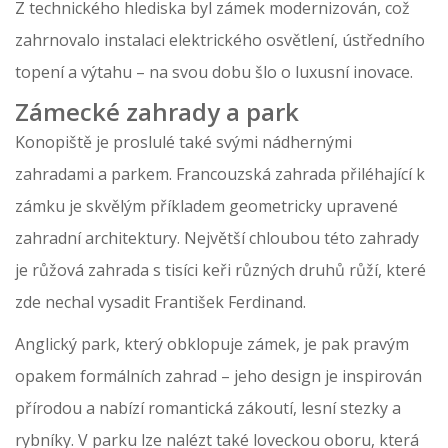
Z technického hlediska byl zámek modernizován, což
zahrnovalo instalaci elektrického osvětlení, ústředního
topení a výtahu – na svou dobu šlo o luxusní inovace.
Zámecké zahrady a park
Konopiště je proslulé také svými nádhernými
zahradami a parkem. Francouzská zahrada přiléhající k
zámku je skvělým příkladem geometricky upravené
zahradní architektury. Největší chloubou této zahrady
je růžová zahrada s tisíci keři různých druhů růží, které
zde nechal vysadit František Ferdinand.
Anglický park, který obklopuje zámek, je pak pravým
opakem formálních zahrad – jeho design je inspirován
přírodou a nabízí romantická zákoutí, lesní stezky a
rybníky. V parku lze nalézt také loveckou oboru, která