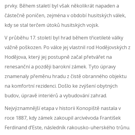
prvky. Během staletí byl však několikrát napaden a
částečně poničen, zejména v období husitských válek,
kdy se stal terčem útoků husitských vojsk.
V průběhu 17. století byl hrad během třicetileté války
vážně poškozen. Po válce jej vlastnil rod Hodějovských z
Hodějova, který jej postupně začal přetvářet na
renesanční a později barokní zámek. Tyto úpravy
znamenaly přeměnu hradu z čistě obranného objektu
na komfortní rezidenci. Došlo ke zvýšení obytných
budov, úpravě interiérů a vybudování zahrad.
Nejvýznamnější etapa v historii Konopiště nastala v
roce 1887, kdy zámek zakoupil arcivévoda František
Ferdinand d’Este, následník rakousko-uherského trůnu.