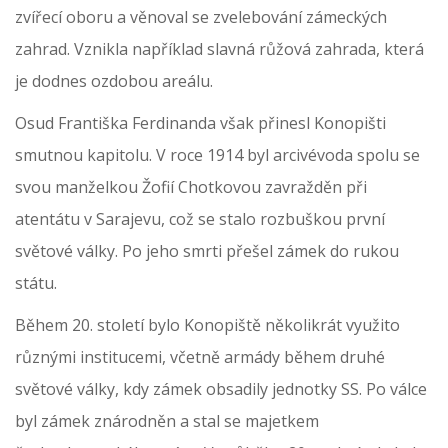
zvířecí oboru a věnoval se zvelebování zámeckých
zahrad. Vznikla například slavná růžová zahrada, která
je dodnes ozdobou areálu.
Osud Františka Ferdinanda však přinesl Konopišti
smutnou kapitolu. V roce 1914 byl arcivévoda spolu se
svou manželkou Žofií Chotkovou zavražděn při
atentátu v Sarajevu, což se stalo rozbuškou první
světové války. Po jeho smrti přešel zámek do rukou
státu.
Během 20. století bylo Konopiště několikrát využito
různými institucemi, včetně armády během druhé
světové války, kdy zámek obsadily jednotky SS. Po válce
byl zámek znárodněn a stal se majetkem