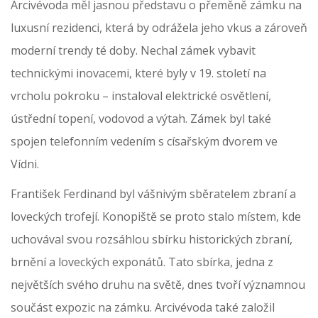
Arcivévoda měl jasnou představu o přeměně zámku na
luxusní rezidenci, která by odrážela jeho vkus a zároveň
moderní trendy té doby. Nechal zámek vybavit
technickými inovacemi, které byly v 19. století na
vrcholu pokroku – instaloval elektrické osvětlení,
ústřední topení, vodovod a výtah. Zámek byl také
spojen telefonním vedením s císařským dvorem ve
Vídni.
František Ferdinand byl vášnivým sběratelem zbraní a
loveckých trofejí. Konopiště se proto stalo místem, kde
uchovával svou rozsáhlou sbírku historických zbraní,
brnění a loveckých exponátů. Tato sbírka, jedna z
největších svého druhu na světě, dnes tvoří významnou
součást expozic na zámku. Arcivévoda také založil