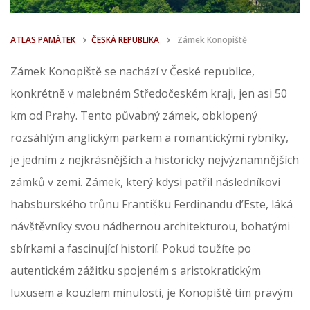
ATLAS PAMÁTEK
ČESKÁ REPUBLIKA
Zámek Konopiště
Zámek Konopiště se nachází v České republice,
konkrétně v malebném Středočeském kraji, jen asi 50
km od Prahy. Tento půvabný zámek, obklopený
rozsáhlým anglickým parkem a romantickými rybníky,
je jedním z nejkrásnějších a historicky nejvýznamnějších
zámků v zemi. Zámek, který kdysi patřil následníkovi
habsburského trůnu Františku Ferdinandu d’Este, láká
návštěvníky svou nádhernou architekturou, bohatými
sbírkami a fascinující historií. Pokud toužíte po
autentickém zážitku spojeném s aristokratickým
luxusem a kouzlem minulosti, je Konopiště tím pravým