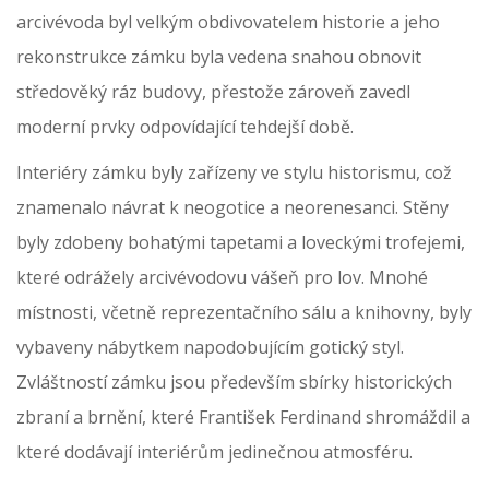
arcivévoda byl velkým obdivovatelem historie a jeho
rekonstrukce zámku byla vedena snahou obnovit
středověký ráz budovy, přestože zároveň zavedl
moderní prvky odpovídající tehdejší době.
Interiéry zámku byly zařízeny ve stylu historismu, což
znamenalo návrat k neogotice a neorenesanci. Stěny
byly zdobeny bohatými tapetami a loveckými trofejemi,
které odrážely arcivévodovu vášeň pro lov. Mnohé
místnosti, včetně reprezentačního sálu a knihovny, byly
vybaveny nábytkem napodobujícím gotický styl.
Zvláštností zámku jsou především sbírky historických
zbraní a brnění, které František Ferdinand shromáždil a
které dodávají interiérům jedinečnou atmosféru.