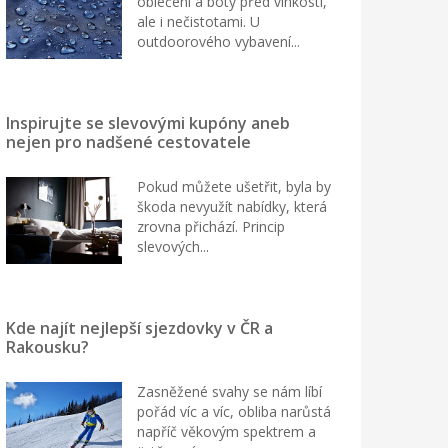
oblečení a boty před vlhkostí,
ale i nečistotami. U
outdoorového vybavení...
Inspirujte se slevovými kupóny aneb
nejen pro nadšené cestovatele
Pokud můžete ušetřit, byla by
škoda nevyužít nabídky, která
zrovna přichází. Princip
slevových...
Kde najít nejlepší sjezdovky v ČR a
Rakousku?
Zasněžené svahy se nám líbí
pořád víc a víc, obliba narůstá
napříč věkovým spektrem a