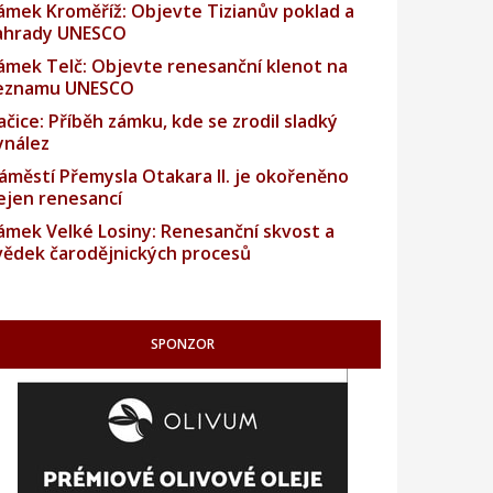
ámek Kroměříž: Objevte Tizianův poklad a
ahrady UNESCO
ámek Telč: Objevte renesanční klenot na
eznamu UNESCO
ačice: Příběh zámku, kde se zrodil sladký
ynález
áměstí Přemysla Otakara II. je okořeněno
ejen renesancí
ámek Velké Losiny: Renesanční skvost a
vědek čarodějnických procesů
SPONZOR