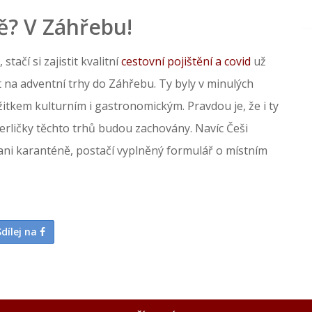
ě? V Záhřebu!
ačí si zajistit kvalitní
cestovní pojištění a covid
už
et na adventní trhy do Záhřebu. Ty byly v minulých
žitkem kulturním i gastronomickým. Pravdou je, že i ty
perličky těchto trhů budou zachovány. Navíc Češi
 ani karanténě, postačí vyplněný formulář o místním
Sdílej na