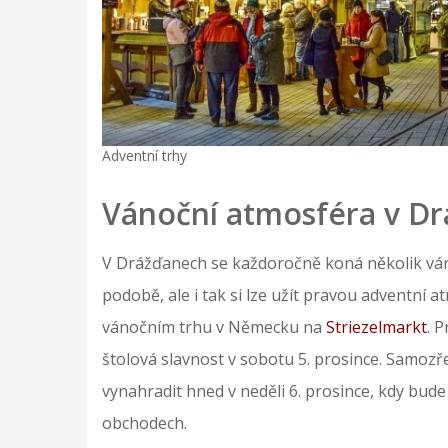
Adventní trhy
Vánoční atmosféra v D
V Drážďanech se každoročně koná několik ván
podobě, ale i tak si lze užít pravou adventn
vánočním trhu v Německu na
Striezelmarkt
. 
štolová slavnost v sobotu 5. prosince. Samozř
vynahradit hned v neděli 6. prosince, kdy bud
obchodech.