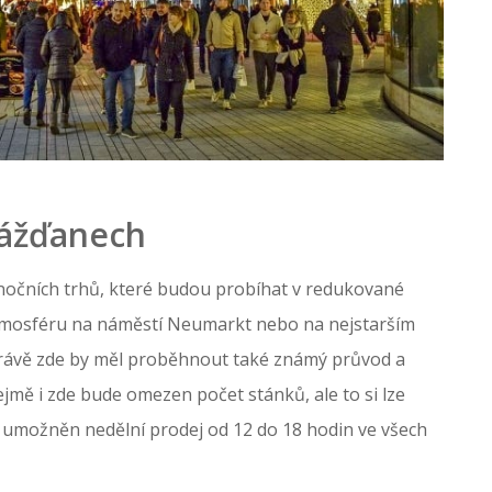
rážďanech
očních trhů, které budou probíhat v redukované
í atmosféru na náměstí Neumarkt nebo na nejstarším
Právě zde by měl proběhnout také známý průvod a
ejmě i zde bude omezen počet stánků, ale to si lze
e umožněn nedělní prodej od 12 do 18 hodin ve všech