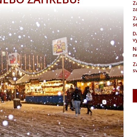
Z
z
Z
s
D
v
N
n
Z
s