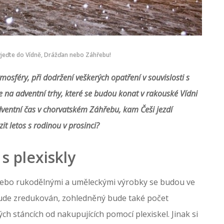
yjeďte do Vídně, Drážďan nebo Záhřebu!
osféry, při dodržení veškerých opatření v souvislosti s
 na adventní trhy, které se budou konat v rakouské Vídni
entní čas v chorvatském Záhřebu, kam Češi jezdí
it letos s rodinou v prosinci?
s plexiskly
 nebo rukodělnými a uměleckými výrobky se budou ve
bude zredukován, zohledněný bude také počet
ch stáncích od nakupujících pomocí plexiskel. Jinak si