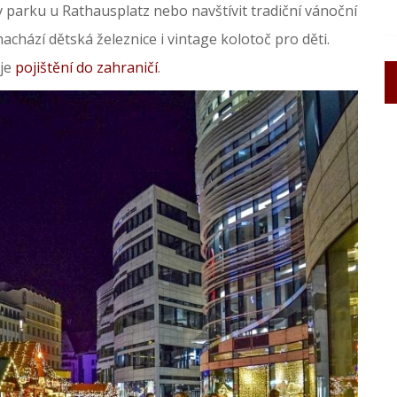
v parku u Rathausplatz nebo navštívit tradiční vánoční
achází dětská železnice i vintage kolotoč pro děti.
 je
pojištění do zahraničí
.