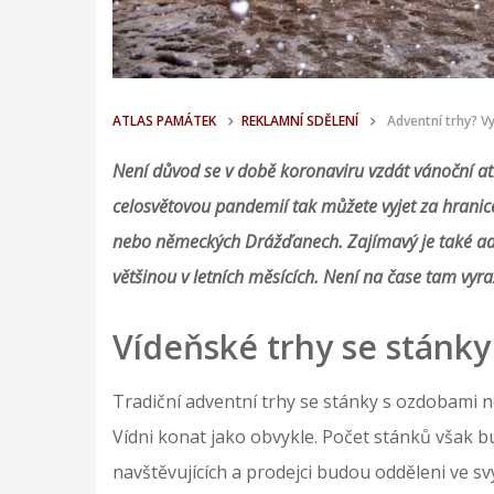
ATLAS PAMÁTEK
REKLAMNÍ SDĚLENÍ
Adventní trhy? V
Není důvod se v době koronaviru vzdát vánoční atm
celosvětovou pandemií tak můžete vyjet za hranice
nebo německých Drážďanech. Zajímavý je také adv
většinou v letních měsících. Není na čase tam vyraz
Vídeňské trhy se stánky 
Tradiční adventní trhy se stánky s ozdobami
Vídni konat jako obvykle. Počet stánků však 
navštěvujících a prodejci budou odděleni ve svý