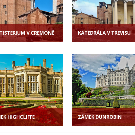
TISTERIUM V CREMONĚ
KATEDRÁLA V TREVISU
EK HIGHCLIFFE
ZÁMEK DUNROBIN