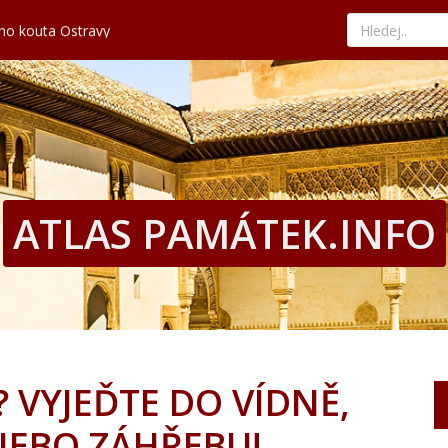
ého kouta Ostravy
kává tradici a nejlepší paellu
nad tyrkysovým mořem
edat ty nejvýhodnější nabídky
hled, historii i současné umění
ého kouta Ostravy
kává tradici a nejlepší paellu
nad tyrkysovým mořem
edat ty nejvýhodnější nabídky
ATLAS PAMÁTEK.INFO
 VYJEĎTE DO VÍDNĚ,
EBO ZÁHŘEBU!