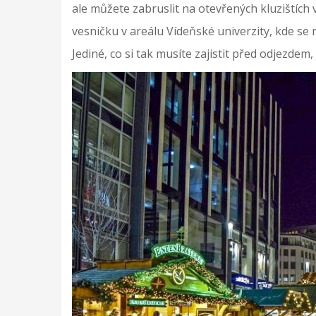
ale můžete zabruslit na otevřených kluzištích 
vesničku v areálu Vídeňské univerzity, kde se n
Jediné, co si tak musíte zajistit před odjezdem,