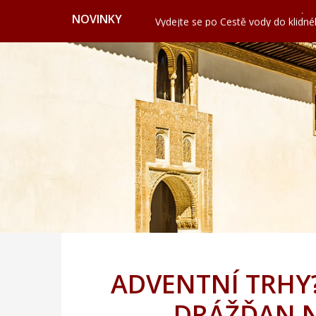
Nashville: Hudební srdce Ameriky
NOVINKY
Vydejte se po Cestě vody do klidn
Valencie: Město, kde futurismus pot
Cervione: Skrytý balkon Korsiky 
Ekonomické cestování: Kdy a kde hl
Svatojánská věž ve Frýdku nabízí vý
Nashville: Hudební srdce Ameriky
Vydejte se po Cestě vody do klidn
Valencie: Město, kde futurismus pot
Cervione: Skrytý balkon Korsiky 
Ekonomické cestování: Kdy a kde hl
ADVENTNÍ TRHY?
DRÁŽĎAN N