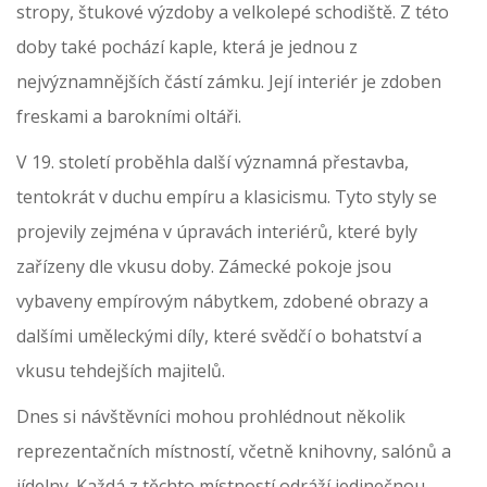
stropy, štukové výzdoby a velkolepé schodiště. Z této
doby také pochází kaple, která je jednou z
nejvýznamnějších částí zámku. Její interiér je zdoben
freskami a barokními oltáři.
V 19. století proběhla další významná přestavba,
tentokrát v duchu empíru a klasicismu. Tyto styly se
projevily zejména v úpravách interiérů, které byly
zařízeny dle vkusu doby. Zámecké pokoje jsou
vybaveny empírovým nábytkem, zdobené obrazy a
dalšími uměleckými díly, které svědčí o bohatství a
vkusu tehdejších majitelů.
Dnes si návštěvníci mohou prohlédnout několik
reprezentačních místností, včetně knihovny, salónů a
jídelny. Každá z těchto místností odráží jedinečnou