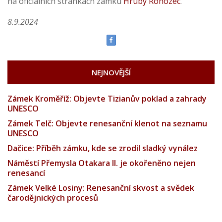
na oficiálních stránkách zámku
Hrubý Rohozec
.
8.9.2024
NEJNOVĚJŠÍ
Zámek Kroměříž: Objevte Tizianův poklad a zahrady
UNESCO
Zámek Telč: Objevte renesanční klenot na seznamu
UNESCO
Dačice: Příběh zámku, kde se zrodil sladký vynález
Náměstí Přemysla Otakara II. je okořeněno nejen
renesancí
Zámek Velké Losiny: Renesanční skvost a svědek
čarodějnických procesů