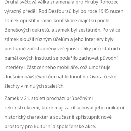
Druhá světová válka znamenala pro Hrubý Rohozec
výrazný předěl. Rod Desfoursů byl po roce 1945 nucen
zámek opustit v rámci konfiskace majetku podle
Benešových dekretů, a zámek byl zestátněn. Po válce
zámek sloužil různým účelům a jeho interiéry byly
postupně zpřístupněny veřejnosti. Díky péči státních
památkových institucí se podařilo zachovat původní
interiéry i část cenného mobiliáře, což umožňuje
dnešním návštěvníkům nahlédnout do života české
šlechty v minulých staletích.
Zámek v 21. století prochází průběžnými
rekonstrukcemi, které mají za cíl uchovat jeho unikátní
historický charakter a současně zpřístupnit nové
prostory pro kulturní a společenské akce.