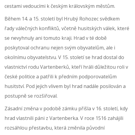
cestami vedoucími k českým královským městům.
Během 14. a 15. století byl Hrubý Rohozec svědkem
řady válečných konfliktů, včetně husitských válek, které
se nevyhnuly ani tomuto kraji. Hrad v té době
poskytoval ochranu nejen svým obyvatelům, ale i
okolnímu obyvatelstvu. V 15. století se hrad dostal do
vlastnictví rodu Vartenberků, kteří hráli důležitou roli v
české politice a patřili k předním podporovatelům
husitství. Pod jejich vlivem byl hrad nadále posilován a
postupně se rozšiřoval.
Zásadní změna v podobě zámku přišla v 16. století, kdy
hrad vlastnili páni z Vartenberka. V roce 1516 zahájili
rozsáhlou přestavbu, která změnila původní