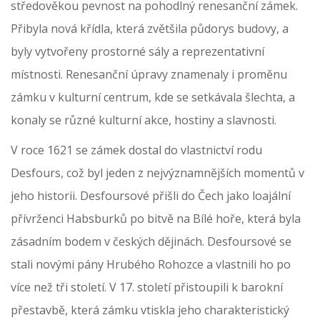
středověkou pevnost na pohodlný renesanční zámek.
Přibyla nová křídla, která zvětšila půdorys budovy, a
byly vytvořeny prostorné sály a reprezentativní
místnosti. Renesanční úpravy znamenaly i proměnu
zámku v kulturní centrum, kde se setkávala šlechta, a
konaly se různé kulturní akce, hostiny a slavnosti.
V roce 1621 se zámek dostal do vlastnictví rodu
Desfours, což byl jeden z nejvýznamnějších momentů v
jeho historii. Desfoursové přišli do Čech jako loajální
přívrženci Habsburků po bitvě na Bílé hoře, která byla
zásadním bodem v českých dějinách. Desfoursové se
stali novými pány Hrubého Rohozce a vlastnili ho po
více než tři století. V 17. století přistoupili k barokní
přestavbě, která zámku vtiskla jeho charakteristický