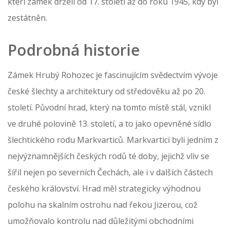
kteří zámek drželi od 17. století až do roku 1945, kdy byl
zestátněn.
Podrobná historie
Zámek Hrubý Rohozec je fascinujícím svědectvím vývoje
české šlechty a architektury od středověku až po 20.
století. Původní hrad, který na tomto místě stál, vznikl
ve druhé polovině 13. století, a to jako opevněné sídlo
šlechtického rodu Markvarticů. Markvartici byli jedním z
nejvýznamnějších českých rodů té doby, jejichž vliv se
šířil nejen po severních Čechách, ale i v dalších částech
českého království. Hrad měl strategicky výhodnou
polohu na skalním ostrohu nad řekou Jizerou, což
umožňovalo kontrolu nad důležitými obchodními