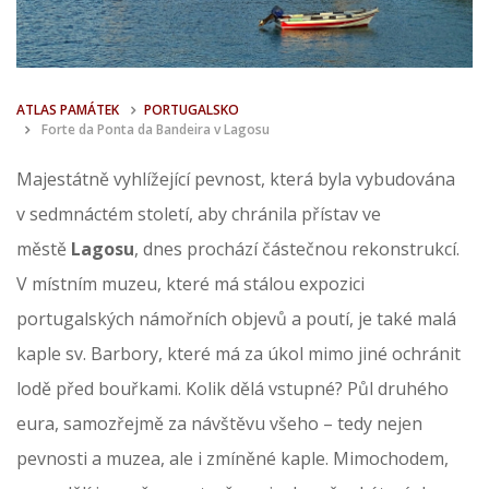
ATLAS PAMÁTEK
PORTUGALSKO
Forte da Ponta da Bandeira v Lagosu
Majestátně vyhlížející pevnost, která byla vybudována
v sedmnáctém století, aby chránila přístav ve
městě
Lagosu
, dnes prochází částečnou rekonstrukcí.
V místním muzeu, které má stálou expozici
portugalských námořních objevů a poutí, je také malá
kaple sv. Barbory, které má za úkol mimo jiné ochránit
lodě před bouřkami. Kolik dělá vstupné? Půl druhého
eura, samozřejmě za návštěvu všeho – tedy nejen
pevnosti a muzea, ale i zmíněné kaple. Mimochodem,