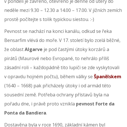
v pondělí je zavřeno, otevřeno je denně od úterý do
neděle mezi 9.30 – 12.30 a 14.00 – 17.00. V jižních zemích
prostě počítejte s tolik typickou siestou. :-)
Pevnost se nachází na konci kanálu, odkud se řeka
Bensarfim vlévá do moře. V 17. století bylo zcelá běžné,
že oblast
Algarve
je pod častými útoky korzárů a
pirátů (Maurové nebo Evropané, to nehrálo příliš
zásadní roli – každopádně tito lupiči se zde vyskytovali
v opravdu hojném počtu), během války se
Španělskem
(1640 – 1668) pak přicházely útoky i od armád této
sousední země. Potřeba ochrany přístavů byla na
pořadu dne, i právě proto vznikla
pevnost Forte da
Ponta da Bandiera
.
Dostavěna byla v roce 1690, základní kámen byl