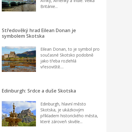
Afriky, Ameriky a Indie. Velká
Británie...
Středověký hrad Eilean Donan je
symbolem Skotska
Eilean Donan, to je symbol pro
současné Skotsko podobně
jako třeba rozlehlá
vřesoviště....
Edinburgh: Srdce a duše Skotska
Edinburgh, hlavní město
Skotska, je ukázkovým
příkladem historického města,
které zároveň skvěle...