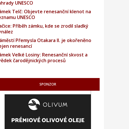
ahrady UNESCO
ámek Telč: Objevte renesanční klenot na
eznamu UNESCO
ačice: Příběh zámku, kde se zrodil sladký
ynález
áměstí Přemysla Otakara II. je okořeněno
ejen renesancí
ámek Velké Losiny: Renesanční skvost a
vědek čarodějnických procesů
SPONZOR