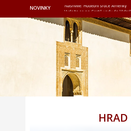
Nashville: Hudební srdce Ameriky
NOVINKY
Vydejte se po Cestě vody do klidn
Valencie: Město, kde futurismus pot
Cervione: Skrytý balkon Korsiky 
Ekonomické cestování: Kdy a kde hl
Svatojánská věž ve Frýdku nabízí vý
Nashville: Hudební srdce Ameriky
Vydejte se po Cestě vody do klidn
Valencie: Město, kde futurismus pot
Cervione: Skrytý balkon Korsiky 
Ekonomické cestování: Kdy a kde hl
HRAD