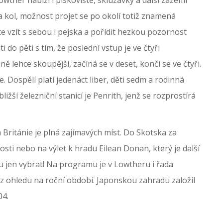
na kol, možnost projet se po okolí totiž znamená
 vzít s sebou i pejska a pořídit hezkou pozornost
i do pěti s tím, že poslední vstup je ve čtyři
 lehce skoupější, začíná se v deset, končí se ve čtyři.
 Dospělí platí jedenáct liber, děti sedm a rodinná
žší železniční stanicí je Penrith, jenž se rozprostírá
á Británie je plná zajímavých míst. Do Skotska za
osti nebo na výlet k hradu Eilean Donan, který je další
vdu jen vybrat! Na programu je v Lowtheru i řada
bez ohledu na roční období. Japonskou zahradu založil
04.