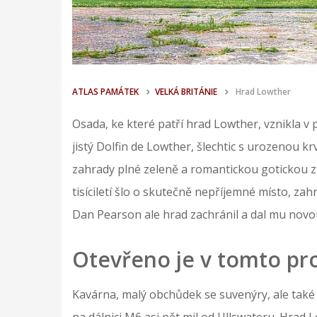
ATLAS PAMÁTEK
VELKÁ BRITÁNIE
Hrad Lowther
Osada, ke které patří hrad Lowther, vznikla v 
jistý Dolfin de Lowther, šlechtic s urozenou k
zahrady plné zeleně a romantickou gotickou zř
tisíciletí šlo o skutečně nepříjemné místo, zahr
Dan Pearson ale hrad zachránil a dal mu novou
Otevřeno je v tomto pr
Kavárna, malý obchůdek se suvenýry, ale také 
na dálnici M6 asi pět mil od Ullswateru. Hrad L