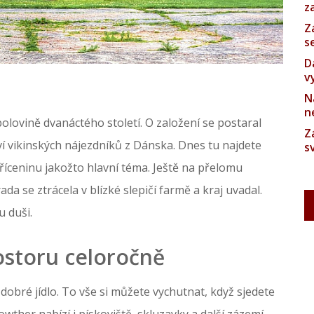
z
Z
s
D
v
N
n
polovině dvanáctého století. O založení se postaral
Z
rví vikinských nájezdníků z Dánska. Dnes tu najdete
s
íceninu jakožto hlavní téma. Ještě na přelomu
ada se ztrácela v blízké slepičí farmě a kraj uvadal.
 duši.
ostoru celoročně
dobré jídlo. To vše si můžete vychutnat, když sjedete
owther nabízí i pískoviště, skluzavky a další zázemí