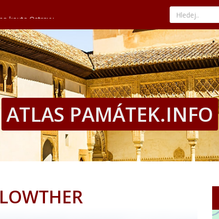
ého kouta Ostravy
kává tradici a nejlepší paellu
nad tyrkysovým mořem
edat ty nejvýhodnější nabídky
hled, historii i současné umění
ého kouta Ostravy
kává tradici a nejlepší paellu
nad tyrkysovým mořem
edat ty nejvýhodnější nabídky
ATLAS PAMÁTEK.INFO
 LOWTHER