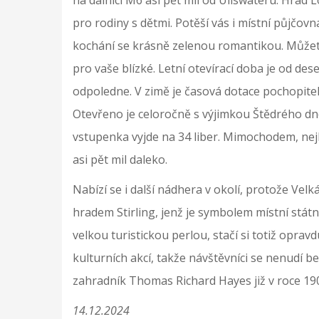
pro rodiny s dětmi. Potěší vás i místní půjčov
kochání se krásně zelenou romantikou. Můžete
pro vaše blízké. Letní otevírací doba je od deset
odpoledne. V zimě je časová dotace pochopitelně
Otevřeno je celoročně s výjimkou Štědrého dne.
vstupenka vyjde na 34 liber. Mimochodem, nejbli
asi pět mil daleko.
Nabízí se i další nádhera v okolí, protože Velk
hradem Stirling, jenž je symbolem místní státn
velkou turistickou perlou, stačí si totiž opra
kulturních akcí, takže návštěvníci se nenudí 
zahradník Thomas Richard Hayes již v roce 19
14.12.2024