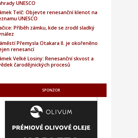
ahrady UNESCO
ámek Telč: Objevte renesanční klenot na
eznamu UNESCO
ačice: Příběh zámku, kde se zrodil sladký
ynález
áměstí Přemysla Otakara II. je okořeněno
ejen renesancí
ámek Velké Losiny: Renesanční skvost a
vědek čarodějnických procesů
SPONZOR