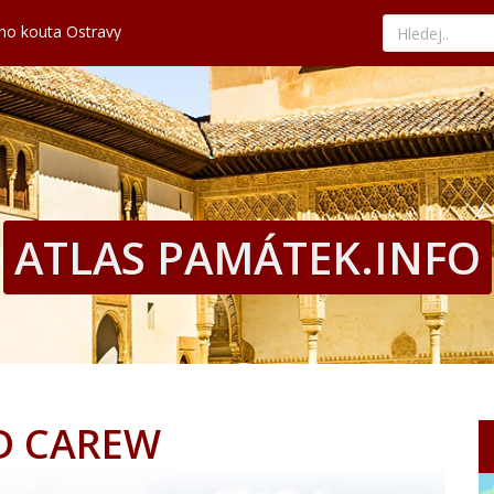
ého kouta Ostravy
kává tradici a nejlepší paellu
nad tyrkysovým mořem
edat ty nejvýhodnější nabídky
hled, historii i současné umění
ého kouta Ostravy
kává tradici a nejlepší paellu
nad tyrkysovým mořem
edat ty nejvýhodnější nabídky
ATLAS PAMÁTEK.INFO
D CAREW