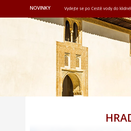
Nashville: Hudební srdce Ameriky
NOVINKY
Vydejte se po Cestě vody do klidn
Valencie: Město, kde futurismus pot
Cervione: Skrytý balkon Korsiky 
Ekonomické cestování: Kdy a kde hl
Svatojánská věž ve Frýdku nabízí vý
Nashville: Hudební srdce Ameriky
Vydejte se po Cestě vody do klidn
Valencie: Město, kde futurismus pot
Cervione: Skrytý balkon Korsiky 
Ekonomické cestování: Kdy a kde hl
HRA