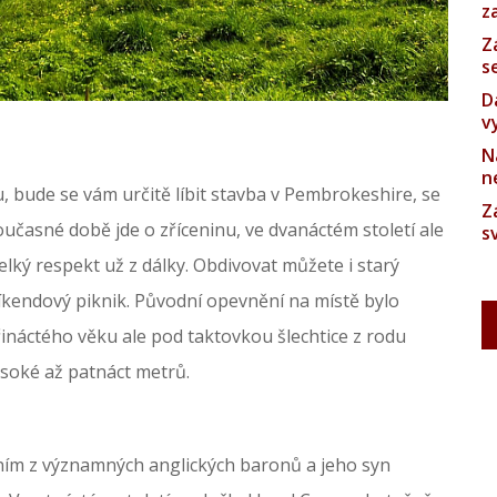
z
Z
s
D
v
N
n
, bude se vám určitě líbit stavba v Pembrokeshire, se
Z
současné době jde o zříceninu, ve dvanáctém století ale
s
lký respekt už z dálky. Obdivovat můžete i starý
víkendový piknik. Původní opevnění na místě bylo
řináctého věku ale pod taktovkou šlechtice z rodu
ysoké až patnáct metrů.
edním z významných anglických baronů a jeho syn