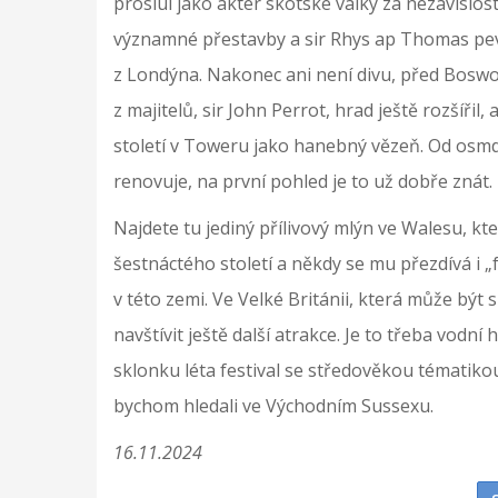
proslul jako aktér skotské války za nezávislos
významné přestavby a sir Rhys ap Thomas pev
z Londýna. Nakonec ani není divu, před Bos
z majitelů, sir John Perrot, hrad ještě rozšířil,
století v Toweru jako hanebný vězeň. Od osmde
renovuje, na první pohled je to už dobře znát.
Najdete tu jediný přílivový mlýn ve Walesu, kte
šestnáctého století a někdy se mu přezdívá i „
v této zemi. Ve Velké Británii, která může bý
navštívit ještě další atrakce. Je to třeba vod
sklonku léta festival se středověkou tématiko
bychom hledali ve Východním Sussexu.
16.11.2024