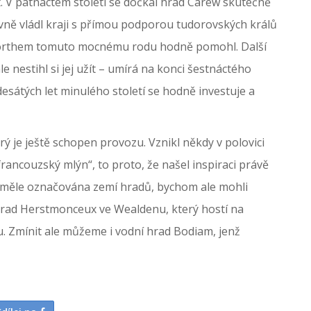
t. V patnáctém století se dočkal hrad Carew skutečně
ně vládl kraji s přímou podporou tudorovských králů
worthem tomuto mocnému rodu hodně pomohl. Další
 ale nestihl si jej užít – umírá na konci šestnáctého
sátých let minulého století se hodně investuje a
rý je ještě schopen provozu. Vznikl někdy v polovici
francouzský mlýn“, to proto, že našel inspiraci právě
t směle označována zemí hradů, bychom ale mohli
ní hrad Herstmonceux ve Wealdenu, který hostí na
u. Zmínit ale můžeme i vodní hrad Bodiam, jenž