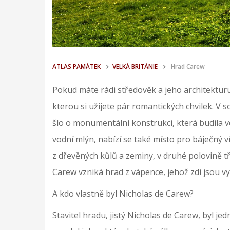
ATLAS PAMÁTEK
VELKÁ BRITÁNIE
Hrad Carew
Pokud máte rádi středověk a jeho architekturu
kterou si užijete pár romantických chvilek. V 
šlo o monumentální konstrukci, která budila ve
vodní mlýn, nabízí se také místo pro báječný 
z dřevěných kůlů a zeminy, v druhé polovině t
Carew vzniká hrad z vápence, jehož zdi jsou v
A kdo vlastně byl Nicholas de Carew?
Stavitel hradu, jistý Nicholas de Carew, byl j