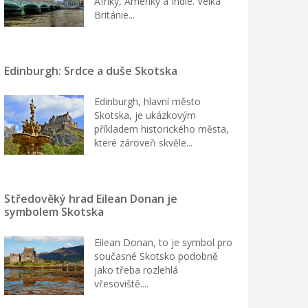
Afriky, Ameriky a Indie. Velká
Británie...
Edinburgh: Srdce a duše Skotska
Edinburgh, hlavní město
Skotska, je ukázkovým
příkladem historického města,
které zároveň skvěle...
Středověký hrad Eilean Donan je
symbolem Skotska
Eilean Donan, to je symbol pro
současné Skotsko podobně
jako třeba rozlehlá
vřesoviště....