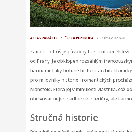
ATLAS PAMÁTEK
ČESKÁ REPUBLIKA
Zámek Dobříš
Zámek Dobříš je půvabný barokní zámek ležící
od Prahy. Je obklopen rozsáhlým francouzský
harmonii. Díky bohaté historii, architektonick
pro milovníky historie i romantických procház
Mansfeld, která jej v minulosti vlastnila, což 
obdivovat nejen nádherné interiéry, ale i at
Stručná historie
Původně na místě zámku stála gotická tvrz, k