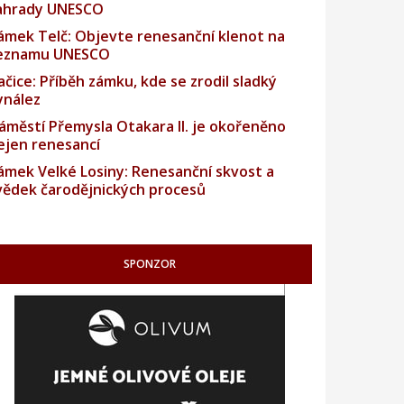
ahrady UNESCO
ámek Telč: Objevte renesanční klenot na
eznamu UNESCO
ačice: Příběh zámku, kde se zrodil sladký
ynález
áměstí Přemysla Otakara II. je okořeněno
ejen renesancí
ámek Velké Losiny: Renesanční skvost a
vědek čarodějnických procesů
SPONZOR