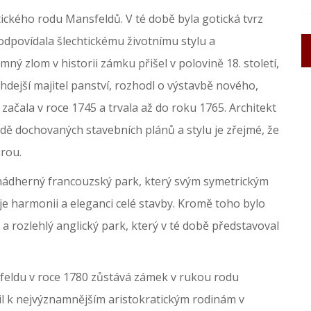
htického rodu Mansfeldů. V té době byla gotická tvrz
dpovídala šlechtickému životnímu stylu a
ý zlom v historii zámku přišel v polovině 18. století,
dejší majitel panství, rozhodl o výstavbě nového,
čala v roce 1745 a trvala až do roku 1765. Architekt
dě dochovaných stavebních plánů a stylu je zřejmé, že
urou.
nádherný francouzský park, který svým symetrickým
 harmonii a eleganci celé stavby. Kromě toho bylo
 rozlehlý anglický park, který v té době představoval
feldu v roce 1780 zůstává zámek v rukou rodu
il k nejvýznamnějším aristokratickým rodinám v