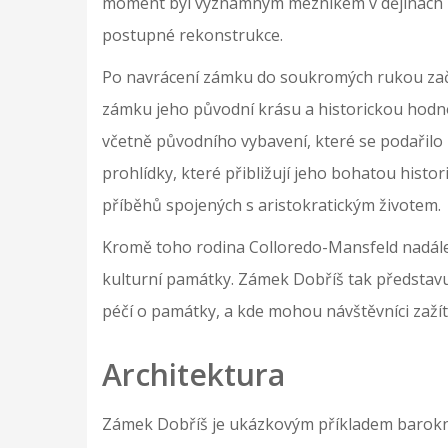
moment byl významným mezníkem v dějinách 
postupné rekonstrukce.
Po navrácení zámku do soukromých rukou začal
zámku jeho původní krásu a historickou hodnot
včetně původního vybavení, které se podařilo 
prohlídky, které přibližují jeho bohatou histor
příběhů spojených s aristokratickým životem.
Kromě toho rodina Colloredo-Mansfeld nadále 
kulturní památky. Zámek Dobříš tak představuj
péčí o památky, a kde mohou návštěvníci zažít
Architektura
Zámek Dobříš je ukázkovým příkladem barokní