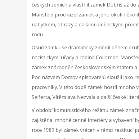
českých zemích a vlastnil zámek Dobříš až do 20
Mansfeld procházel zámek a jeho okolí několi
nábytkem, obrazy a dalšími uměleckými předmě
rodu.
Osud zámku se dramaticky změnil během druhé
nacistickými úřady a rodina Colloredo-Mansfeld
zámek znárodněn československým státem a st
Pod názvem Domov spisovatelů sloužil jako rek
pracovníky. V této době zámek hostil mnoho v
Seiferta, Vítězslava Nezvala a další české literá
V období komunistického režimu zámek značně
zajištěna, mnohé cenné interiéry a vybavení b
roce 1989 byl zámek vrácen v rámci restitucí