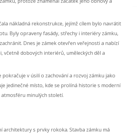
zámku, protože znamenal začátek jeho obnovy a
a nákladná rekonstrukce, jejímž cílem bylo navrátit
u. Byly opraveny fasády, střechy i interiéry zámku,
zachránit. Dnes je zámek otevřen veřejnosti a nabízí
ii, včetně dobových interiérů, uměleckých děl a
pokračuje v úsilí o zachování a rozvoj zámku jako
e jedinečné místo, kde se prolíná historie s moderní
 atmosféru minulých století.
 architektury s prvky rokoka. Stavba zámku má