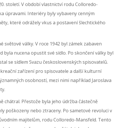
. století. V období vlastnictví rodu Colloredo-
ka úpravami. Interiéry byly vybaveny cenným
ty, které odrážely vkus a postavení šlechtického
 světové války. V roce 1942 byl zámek zabaven
 byla nucena opustit své sídlo. Po skončení války byl
al se sídlem Svazu československých spisovatelů.
reační zařízení pro spisovatele a další kulturní
ýznamných osobností, mezi nimi například Jaroslava
ty.
 chátral. Přestože byla jeho údržba částečně
yly poškozeny nebo ztraceny. Po sametové revoluci v
 původním majitelům, rodu Colloredo-Mansfeld. Tento