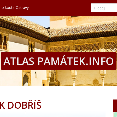
ého kouta Ostravy
kává tradici a nejlepší paellu
nad tyrkysovým mořem
edat ty nejvýhodnější nabídky
hled, historii i současné umění
ého kouta Ostravy
kává tradici a nejlepší paellu
nad tyrkysovým mořem
edat ty nejvýhodnější nabídky
ATLAS PAMÁTEK.INFO
K DOBŘÍŠ