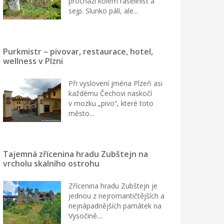
prochází kolem rašelinišť a
sejp. Slunko pálí, ale...
Purkmistr – pivovar, restaurace, hotel,
wellness v Plzni
Při vyslovení jména Plzeň asi
každému Čechovi naskočí
v mozku „pivo“, které toto
město...
Tajemná zřícenina hradu Zubštejn na
vrcholu skalního ostrohu
Zřícenina hradu Zubštejn je
jednou z nejromantičtějších a
nejnápadnějších památek na
Vysočině....