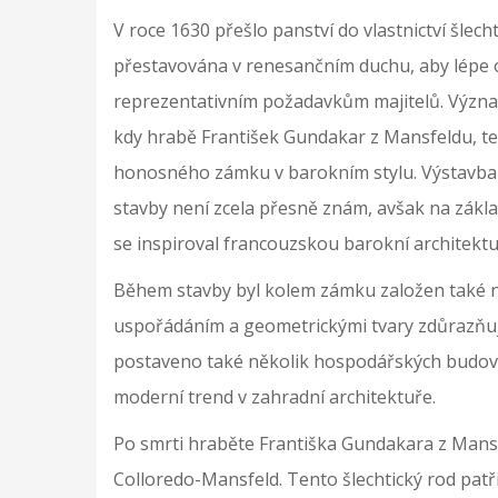
V roce 1630 přešlo panství do vlastnictví šlec
přestavována v renesančním duchu, aby lépe o
reprezentativním požadavkům majitelů. Významn
kdy hrabě František Gundakar z Mansfeldu, teh
honosného zámku v barokním stylu. Výstavba za
stavby není zcela přesně znám, avšak na zákla
se inspiroval francouzskou barokní architekt
Během stavby byl kolem zámku založen také 
uspořádáním a geometrickými tvary zdůrazňuje
postaveno také několik hospodářských budov a
moderní trend v zahradní architektuře.
Po smrti hraběte Františka Gundakara z Mans
Colloredo-Mansfeld. Tento šlechtický rod patř