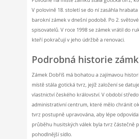
V polovině 18. století se do ní zasáhla hrabat
barokní zámek v dnešní podobě. Po 2. světov
spisovatelů. V roce 1998 se zámek vrátil do r
kteří pokračují v jeho údržbě a renovaci.
Podrobná historie zám
Zámek Dobříš má bohatou a zajímavou historii
místě stála gotická tvrz, jejíž založení se datu
vlastnictví českého království. V období střed
administrativní centrum, které mělo chránit okol
tvrz postupně upravována, aby lépe odpovídal
průběhu husitských válek byla tvrz částečně
pohodlnější sídlo.