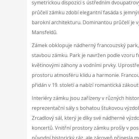
symetrickou dispozici s ústředním dvoupatrovým
průčelí zámku zdobí elegantní fasáda s jemný
barokní architekturu. Dominantou průčelí je 
Mansfeldů.
Zámek obklopuje nádherný francouzský park, k
stavbou zámku. Park je navržen podle vzoru f
květinovými záhony a vodními prvky. Uprostře
prostoru atmosféru klidu a harmonie. Francouz
přidán v 19. století a nabízí romantická zákout
Interiéry zámku jsou zařízeny v různých histor
reprezentační sály s bohatou štukovou výzdo
Zrcadlový sál, který je díky své nádherné vý
koncertů. Vnitřní prostory zámku prošly v posl
původní historický ráz, ale zároveň přinesla 