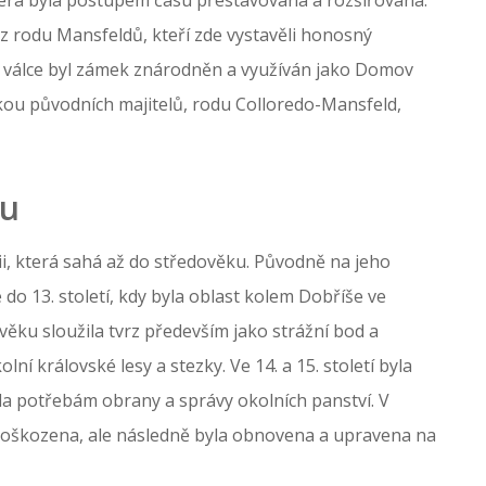
a z rodu Mansfeldů, kteří zde vystavěli honosný
é válce byl zámek znárodněn a využíván jako Domov
ukou původních majitelů, rodu Colloredo-Mansfeld,
ku
, která sahá až do středověku. Původně na jeho
je do 13. století, kdy byla oblast kolem Dobříše ve
ověku sloužila tvrz především jako strážní bod a
ní královské lesy a stezky. Ve 14. a 15. století byla
a potřebám obrany a správy okolních panství. V
 poškozena, ale následně byla obnovena a upravena na