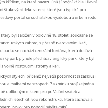
 křídlem, na které navazují nižší boční křídla. Hlavní
mi štukovými dekoracemi, které jsou typické pro
vjezdový portál se sochařskou výzdobou a erbem rodu
terý byl založen v polovině 18. století současně se
rancouzských zahrad, s přesně tvarovanými keři,
d parku se nachází centrální fontána, která dodává
ský park plynule přechází v anglický park, který byl
í s volně rostoucími stromy a keři.
ických stylech, přičemž největší pozornost si zaslouží
bou a malbami na stropech. Za zmínku stojí zejména
zdobě oblíbeným místem pro pořádání svateb a
edních letech citlivou rekonstrukcí, která zachovala
moderní prvky pro pohodlí návštěvníků.