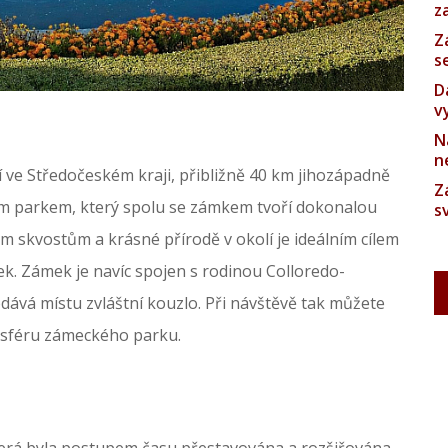
z
Z
s
D
v
N
n
 ve Středočeském kraji, přibližně 40 km jihozápadně
Z
m parkem, který spolu se zámkem tvoří dokonalou
s
ým skvostům a krásné přírodě v okolí je ideálním cílem
ek. Zámek je navíc spojen s rodinou Colloredo-
dodává místu zvláštní kouzlo. Při návštěvě tak můžete
mosféru zámeckého parku.
terá byla postupem času přestavována a rozšiřována.