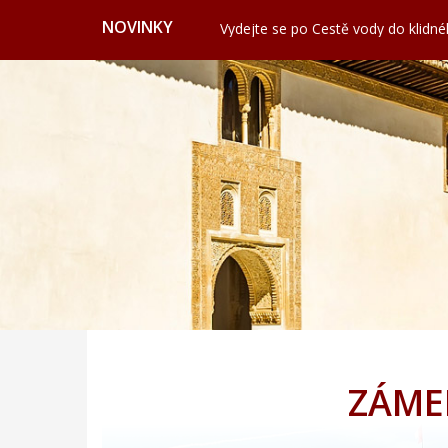
Nashville: Hudební srdce Ameriky
NOVINKY
Vydejte se po Cestě vody do klidn
Valencie: Město, kde futurismus pot
Cervione: Skrytý balkon Korsiky 
Ekonomické cestování: Kdy a kde hl
Svatojánská věž ve Frýdku nabízí vý
Nashville: Hudební srdce Ameriky
Vydejte se po Cestě vody do klidn
Valencie: Město, kde futurismus pot
Cervione: Skrytý balkon Korsiky 
Ekonomické cestování: Kdy a kde hl
ZÁME