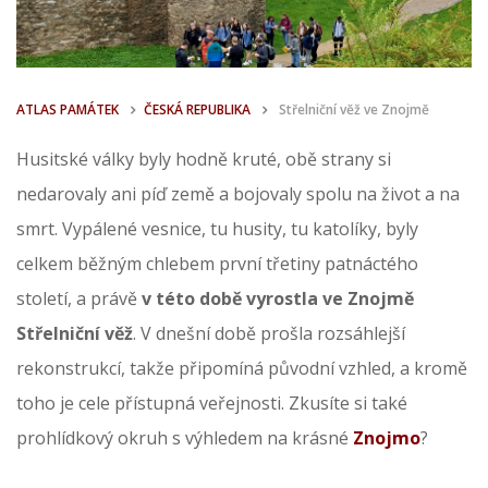
ATLAS PAMÁTEK
ČESKÁ REPUBLIKA
Střelniční věž ve Znojmě
Husitské války byly hodně kruté, obě strany si
nedarovaly ani píď země a bojovaly spolu na život a na
smrt. Vypálené vesnice, tu husity, tu katolíky, byly
celkem běžným chlebem první třetiny patnáctého
století, a právě
v této době vyrostla ve Znojmě
Střelniční věž
. V dnešní době prošla rozsáhlejší
rekonstrukcí, takže připomíná původní vzhled, a kromě
toho je cele přístupná veřejnosti. Zkusíte si také
prohlídkový okruh s výhledem na krásné
Znojmo
?