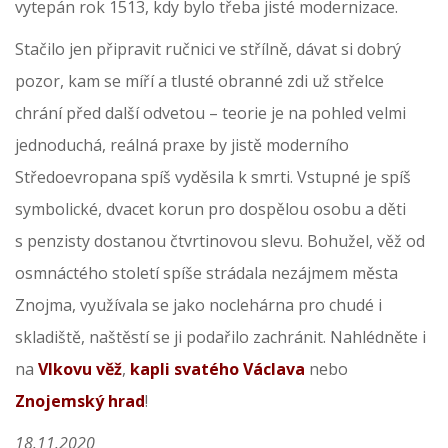
vytepán rok 1513, kdy bylo třeba jisté modernizace.
Stačilo jen připravit ručnici ve střílně, dávat si dobrý
pozor, kam se míří a tlusté obranné zdi už střelce
chrání před další odvetou – teorie je na pohled velmi
jednoduchá, reálná praxe by jistě moderního
Středoevropana spíš vyděsila k smrti. Vstupné je spíš
symbolické, dvacet korun pro dospělou osobu a děti
s penzisty dostanou čtvrtinovou slevu. Bohužel, věž od
osmnáctého století spíše strádala nezájmem města
Znojma, využívala se jako noclehárna pro chudé i
skladiště, naštěstí se ji podařilo zachránit. Nahlédněte i
na
Vlkovu věž
,
kapli svatého Václava
nebo
Znojemský hrad
!
18.11.2020