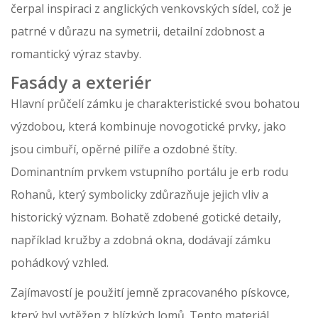
čerpal inspiraci z anglických venkovských sídel, což je
patrné v důrazu na symetrii, detailní zdobnost a
romantický výraz stavby.
Fasády a exteriér
Hlavní průčelí zámku je charakteristické svou bohatou
výzdobou, která kombinuje novogotické prvky, jako
jsou cimbuří, opěrné pilíře a ozdobné štíty.
Dominantním prvkem vstupního portálu je erb rodu
Rohanů, který symbolicky zdůrazňuje jejich vliv a
historický význam. Bohatě zdobené gotické detaily,
například kružby a zdobná okna, dodávají zámku
pohádkový vzhled.
Zajímavostí je použití jemně zpracovaného pískovce,
který byl vytěžen z blízkých lomů. Tento materiál