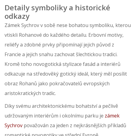
Detaily symboliky a historické
odkazy
Zámek Sychrov v sobě nese bohatou symboliku, kterou
vtiskli Rohanové do každého detailu. Erbovní motivy,
reliéfy a zdobné prvky připomínají jejich původ z
Francie a jejich snahu zachovat šlechtickou tradici.
Kromě toho novogotická stylizace fasád a interiérů
odkazuje na středověký gotický ideál, který měl posílit
obraz Rohanů jako pokračovatelů evropských
aristokratických tradic.
Díky svému architektonickému bohatství a pečlivě
udržovaným interiérům i okolnímu parku je
zámek
Sychrov
považován za jeden z nejkrásnějších příkladů
romantické novogotiky ve střední Evropě.