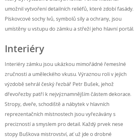
umožnil vytvoření detailních reliéfů, které zdobí fasády.
Pískovcové sochy lvů, symbolů síly a ochrany, jsou
umístěny u vstupu do zámku a střeží jeho hlavní portál.
Interiéry
Interiéry zámku jsou ukázkou mimořádné řemeslné
zručnosti a uměleckého vkusu. Výraznou roli v jejich
výzdobě sehrál český řezbář Petr Bušek, jehož
dřevořezby patří k nejvýznamnějším částem dekorace.
Stropy, dveře, schodiště a nábytek v hlavních
reprezentačních místnostech jsou vyřezávány s
precizností a smyslem pro detail. Každý prvek nese
stopy Buškova mistrovství, ať už jde o drobné