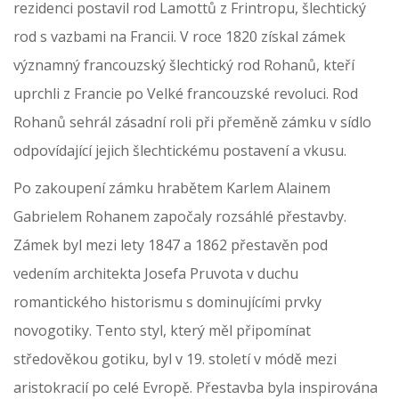
rezidenci postavil rod Lamottů z Frintropu, šlechtický
rod s vazbami na Francii. V roce 1820 získal zámek
významný francouzský šlechtický rod Rohanů, kteří
uprchli z Francie po Velké francouzské revoluci. Rod
Rohanů sehrál zásadní roli při přeměně zámku v sídlo
odpovídající jejich šlechtickému postavení a vkusu.
Po zakoupení zámku hrabětem Karlem Alainem
Gabrielem Rohanem započaly rozsáhlé přestavby.
Zámek byl mezi lety 1847 a 1862 přestavěn pod
vedením architekta Josefa Pruvota v duchu
romantického historismu s dominujícími prvky
novogotiky. Tento styl, který měl připomínat
středověkou gotiku, byl v 19. století v módě mezi
aristokracií po celé Evropě. Přestavba byla inspirována