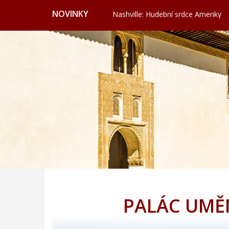
Nashville: Hudební srdce Ameriky
NOVINKY
Vydejte se po Cestě vody do klidn
Valencie: Město, kde futurismus pot
Cervione: Skrytý balkon Korsiky 
Ekonomické cestování: Kdy a kde hl
Svatojánská věž ve Frýdku nabízí vý
Nashville: Hudební srdce Ameriky
Vydejte se po Cestě vody do klidn
Valencie: Město, kde futurismus pot
Cervione: Skrytý balkon Korsiky 
Ekonomické cestování: Kdy a kde hl
PALÁC UMĚN