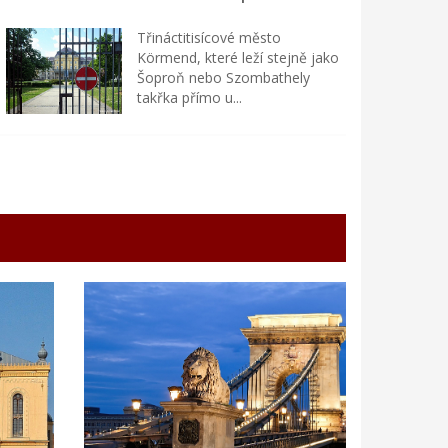
Třináctitisícové město
Körmend, které leží stejně jako
Šoproň nebo Szombathely
takřka přímo u...