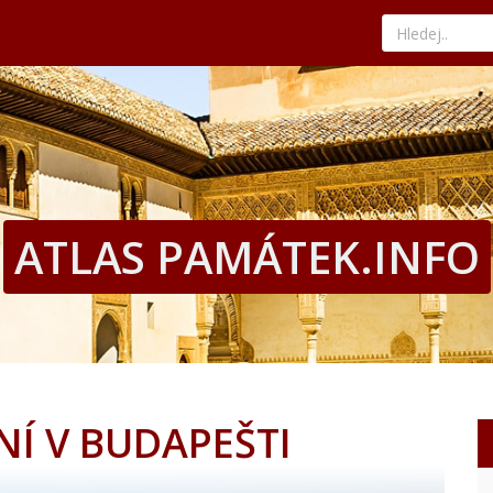
ého kouta Ostravy
kává tradici a nejlepší paellu
nad tyrkysovým mořem
edat ty nejvýhodnější nabídky
hled, historii i současné umění
ého kouta Ostravy
kává tradici a nejlepší paellu
nad tyrkysovým mořem
edat ty nejvýhodnější nabídky
ATLAS PAMÁTEK.INFO
Í V BUDAPEŠTI