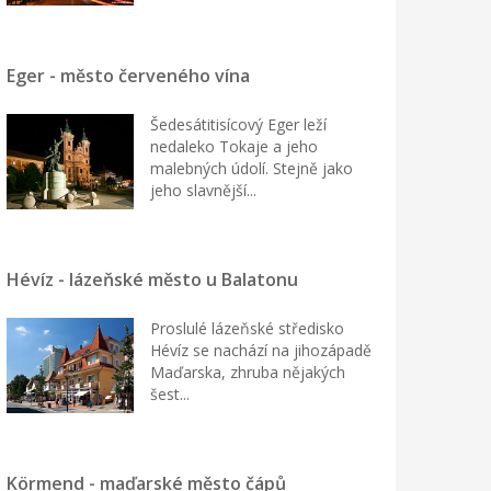
Eger - město červeného vína
Šedesátitisícový Eger leží
nedaleko Tokaje a jeho
malebných údolí. Stejně jako
jeho slavnější...
Hévíz - lázeňské město u Balatonu
Proslulé lázeňské středisko
Hévíz se nachází na jihozápadě
Maďarska, zhruba nějakých
šest...
Körmend - maďarské město čápů