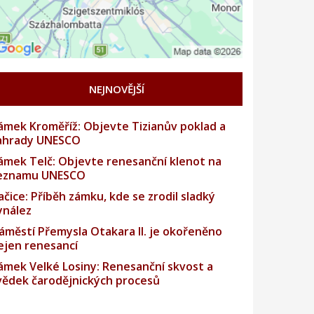
NEJNOVĚJŠÍ
ámek Kroměříž: Objevte Tizianův poklad a
ahrady UNESCO
ámek Telč: Objevte renesanční klenot na
eznamu UNESCO
ačice: Příběh zámku, kde se zrodil sladký
ynález
áměstí Přemysla Otakara II. je okořeněno
ejen renesancí
ámek Velké Losiny: Renesanční skvost a
vědek čarodějnických procesů