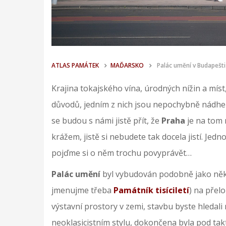
ATLAS PAMÁTEK
MAĎARSKO
Palác umění v Budapešti
Krajina tokajského vína, úrodných nížin a míst,
důvodů, jedním z nich jsou nepochybně nádhe
se budou s námi jistě přít, že
Praha
je na tom 
krážem, jistě si nebudete tak docela jistí. Jed
pojďme si o něm trochu povyprávět…
Palác umění
byl vybudován podobně jako něko
jmenujme třeba
Památník tisíciletí
) na přel
výstavní prostory v zemi, stavbu byste hledal
neoklasicistním stylu, dokončena byla pod ta