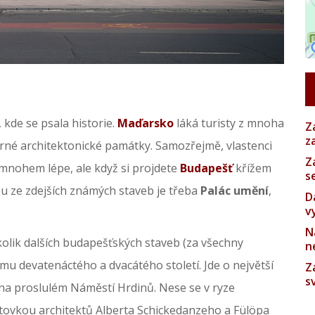
 kde se psala historie.
Maďarsko
láká turisty z mnoha
Z
z
rné architektonické památky. Samozřejmě, vlastenci
Z
mnohem lépe, ale když si projdete
Budapešť
křížem
s
nou ze zdejších známých staveb je třeba
Palác umění
,
D
v
N
lik dalších budapešťských staveb (za všechny
n
omu devatenáctého a dvacátého století. Jde o největší
Z
s
i na proslulém Náměstí Hrdinů. Nese se v ryze
ktovkou architektů Alberta Schickedanzeho a Fülöpa