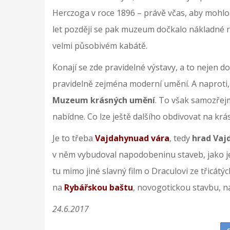
Herczoga v roce 1896 – právě včas, aby mohlo
let později se pak muzeum dočkalo nákladné re
velmi působivém kabátě.
Konají se zde pravidelné výstavy, a to nejen d
pravidelně zejména moderní umění. A naproti,
Muzeum krásných umění
. To však samozřej
nabídne. Co lze ještě dalšího obdivovat na 
Je to třeba
Vajdahynuad vára
, tedy
hrad Vaj
v něm vybudoval napodobeninu staveb, jako 
tu mimo jiné slavný film o Draculovi ze třicát
na
Rybářskou baštu
, novogotickou stavbu, n
24.6.2017