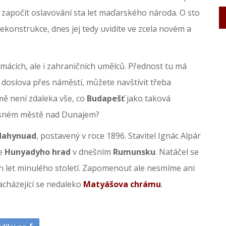
 započít oslavování sta let maďarského národa. O sto
konstrukce, dnes jej tedy uvidíte ve zcela novém a
omácích, ale i zahraničních umělců. Přednost tu má
 doslova přes náměstí, můžete navštívit třeba
mě není zdaleka vše, co
Budapešť
jako taková
krásném městě nad Dunajem?
dahynuad
, postavený v roce 1896. Stavitel Ignác Alpár
je
Hunyadyho hrad
v dnešním
Rumunsku
. Natáčel se
ých let minulého století. Zapomenout ale nesmíme ani
acházející se nedaleko
Matyášova chrámu
.