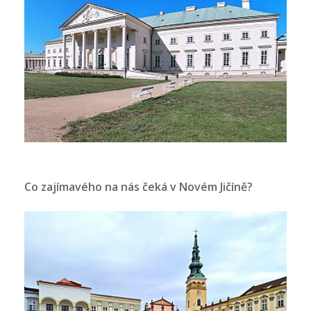
Co zajímavého na nás čeká v Novém Jičíně?