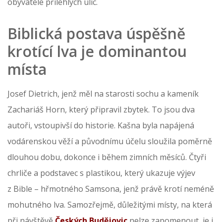
obyvatele přilehlých ulic.
Biblická postava úspěšně
krotící lva je dominantou
místa
Josef Dietrich, jenž měl na starosti sochu a kameník
Zachariáš Horn, který připravil zbytek. To jsou dva
autoři, vstoupivší do historie. Kašna byla napájená
vodárenskou věží a původnímu účelu sloužila poměrně
dlouhou dobu, dokonce i během zimních měsíců. Čtyři
chrliče a podstavec s plastikou, který ukazuje výjev
z Bible – hřmotného Samsona, jenž právě krotí neméně
mohutného lva. Samozřejmě, důležitými místy, na která
při návštěvě
Českých Budějovic
nelze zapomenout, je i