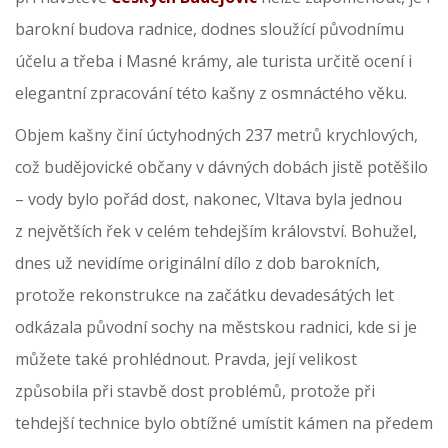
barokní budova radnice, dodnes sloužící původnímu
účelu a třeba i Masné krámy, ale turista určitě ocení i
elegantní zpracování této kašny z osmnáctého věku.
Objem kašny činí úctyhodných 237 metrů krychlových,
což budějovické občany v dávných dobách jistě potěšilo
– vody bylo pořád dost, nakonec, Vltava byla jednou
z největších řek v celém tehdejším království. Bohužel,
dnes už nevidíme originální dílo z dob barokních,
protože rekonstrukce na začátku devadesátých let
odkázala původní sochy na městskou radnici, kde si je
můžete také prohlédnout. Pravda, její velikost
způsobila při stavbě dost problémů, protože při
tehdejší technice bylo obtížné umístit kámen na předem