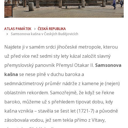
ATLAS PAMÁTEK
ČESKÁ REPUBLIKA
Samsonova kašna v Českých Budějovicích
Najdete ji v samém srdci jihočeské metropole, kterou
už před více než sedmi sty lety kázal založit slavný
přemyslovský panovník Přemysl Otakar II.
Samsonova
kašna
se nese plně v duchu baroka a
sedmnáctimetrový průměr nádrže z kamene je (nejen)
oblastním rekordem. Samozřejmě, že když se řekne
baroko, můžeme už s přehledem tipovat dobu, kdy
kašna vznikla – stavěla se šest let (1721-7) a původně
zásobovala vodou, jež sem tekla přímo z Vltavy,