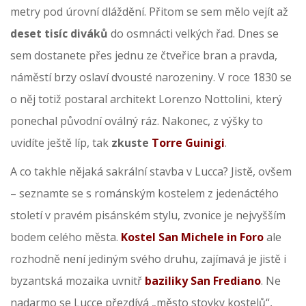
metry pod úrovní dláždění. Přitom se sem mělo vejít až
deset tisíc diváků
do osmnácti velkých řad. Dnes se
sem dostanete přes jednu ze čtveřice bran a pravda,
náměstí brzy oslaví dvousté narozeniny. V roce 1830 se
o něj totiž postaral architekt Lorenzo Nottolini, který
ponechal původní oválný ráz. Nakonec, z výšky to
uvidíte ještě líp, tak
zkuste
Torre Guinigi
.
A co takhle nějaká sakrální stavba v Lucca? Jistě, ovšem
– seznamte se s románským kostelem z jedenáctého
století v pravém pisánském stylu, zvonice je nejvyšším
bodem celého města.
Kostel San Michele in Foro
ale
rozhodně není jediným svého druhu, zajímavá je jistě i
byzantská mozaika uvnitř
baziliky San Frediano
. Ne
nadarmo se Lucce přezdívá „město stovky kostelů“,