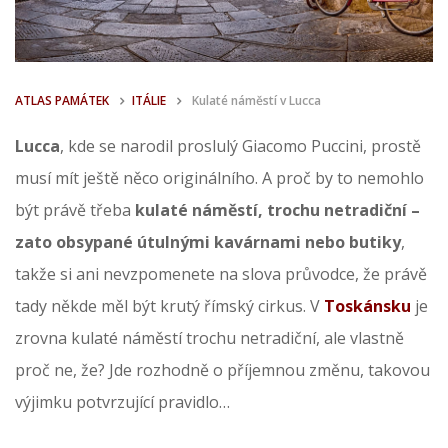
ATLAS PAMÁTEK
ITÁLIE
Kulaté náměstí v Lucca
Lucca
, kde se narodil proslulý Giacomo Puccini, prostě
musí mít ještě něco originálního. A proč by to nemohlo
být právě třeba
kulaté náměstí, trochu netradiční –
zato obsypané útulnými kavárnami nebo butiky
,
takže si ani nevzpomenete na slova průvodce, že právě
tady někde měl být krutý římský cirkus. V
Toskánsku
je
zrovna kulaté náměstí trochu netradiční, ale vlastně
proč ne, že? Jde rozhodně o příjemnou změnu, takovou
výjimku potvrzující pravidlo…