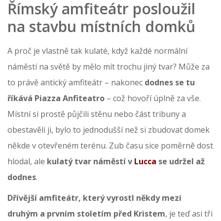
Římský amfiteátr posloužil
na stavbu místních domků
A proč je vlastně tak kulaté, když každé normální
náměstí na světě by mělo mít trochu jiný tvar? Může za
to právě antický amfiteátr – nakonec
dodnes se tu
říkává Piazza Anfiteatro
– což hovoří úplně za vše.
Místní si prostě půjčili stěnu nebo část tribuny a
obestavěli ji, bylo to jednodušší než si zbudovat domek
někde v otevřeném terénu. Zub času sice poměrně dost
hlodal, ale
kulatý tvar náměstí v
Lucca
se udržel až
dodnes
.
Dřívější amfiteátr, který vyrostl někdy mezi
druhým a prvním stoletím před Kristem
, je teď asi tři