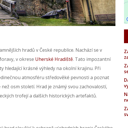
namnějších hradů v České republice. Nachází se v
Z
z
Moravy, v okrese
Uherské Hradiště
. Tato impozantní
Z
ty hledající krásné výhledy na okolní krajinu. Při
s
jedinečnou atmosféru středověké pevnosti a poznat
D
v
íce než osm století. Hrad je známý svou zachovalostí,
N
eckých trofejí a dalších historických artefaktů.
n
Z
s
ský hrad sloužící k ochraně východních hranic Českého