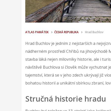
ATLAS PAMÁTEK
ČESKÁ REPUBLIKA
Hrad Buchlov
Hrad Buchlov je jedním z nejstarších a nejvýz
nádherném prostředí Chřibů na jihovýchodě 
stavba láká nejen milovníky historie, ale i turis
návštěvě Buchlova si člověk může vychutnat 
tajemství, která se v jeho zdech ukrývají již v
bohatou historií a unikátní sbírkou zbraní, lov
Stručná historie hradu
Buchlov byl založen ve 13. století jako králov