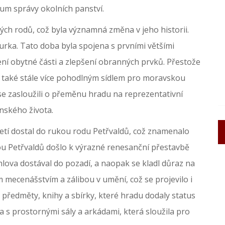
um správy okolních panství.
ckých rodů, což byla významná změna v jeho historii.
rka. Tato doba byla spojena s prvními většími
ní obytné části a zlepšení obranných prvků. Přestože
 se také stále více pohodlným sídlem pro moravskou
 se zasloužili o přeměnu hradu na reprezentativní
enského života.
letí dostal do rukou rodu Petřvaldů, což znamenalo
dou Petřvaldů došlo k výrazné renesanční přestavbě
hlova dostával do pozadí, a naopak se kladl důraz na
m mecenášstvím a zálibou v umění, což se projevilo i
předměty, knihy a sbírky, které hradu dodaly status
la s prostornými sály a arkádami, která sloužila pro