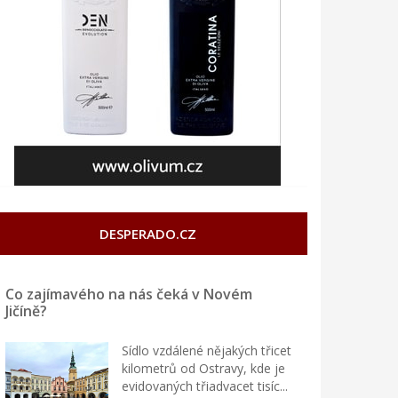
DESPERADO.CZ
Co zajímavého na nás čeká v Novém
Jičíně?
Sídlo vzdálené nějakých třicet
kilometrů od Ostravy, kde je
evidovaných třiadvacet tisíc...