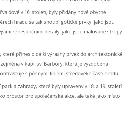
valdové v 16. století, byly přidány nové obytné
iérech hradu se tak snoubí gotické prvky, jako jsou
jšími renesančními detaily, jako jsou malované stropy
o, které přineslo další výrazný prvek do architektonické
zejména v kapli sv. Barbory, která je vyzdobena
trastuje s přísnými liniemi středověké části hradu.
ark a zahrady, které byly upraveny v 18. a 19. století
ako prostor pro společenské akce, ale také jako místo