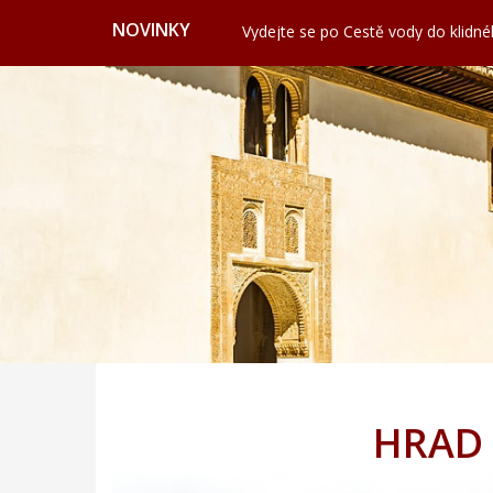
Nashville: Hudební srdce Ameriky
NOVINKY
Vydejte se po Cestě vody do klidn
Valencie: Město, kde futurismus pot
Cervione: Skrytý balkon Korsiky 
Ekonomické cestování: Kdy a kde hl
Svatojánská věž ve Frýdku nabízí vý
Nashville: Hudební srdce Ameriky
Vydejte se po Cestě vody do klidn
Valencie: Město, kde futurismus pot
Cervione: Skrytý balkon Korsiky 
Ekonomické cestování: Kdy a kde hl
HRAD