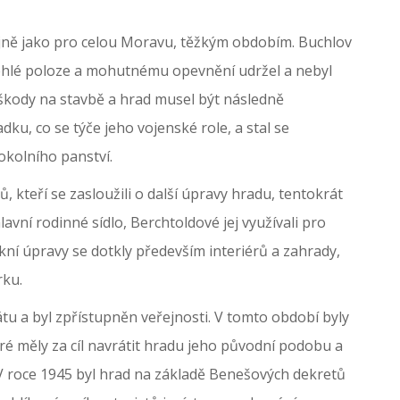
 stejně jako pro celou Moravu, těžkým obdobím. Buchlov
dlehlé poloze a mohutnému opevnění udržel a nebyl
 škody na stavbě a hrad musel být následně
dku, co se týče jeho vojenské role, a stal se
okolního panství.
ů, kteří se zasloužili o další úpravy hradu, tentokrát
lavní rodinné sídlo, Berchtoldové jej využívali pro
ní úpravy se dotkly především interiérů a zahrady,
rku.
átu a byl zpřístupněn veřejnosti. V tomto období byly
é měly za cíl navrátit hradu jeho původní podobu a
 V roce 1945 byl hrad na základě Benešových dekretů