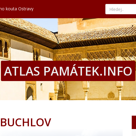
ého kouta Ostravy
kává tradici a nejlepší paellu
nad tyrkysovým mořem
edat ty nejvýhodnější nabídky
hled, historii i současné umění
ého kouta Ostravy
kává tradici a nejlepší paellu
nad tyrkysovým mořem
edat ty nejvýhodnější nabídky
ATLAS PAMÁTEK.INFO
 BUCHLOV