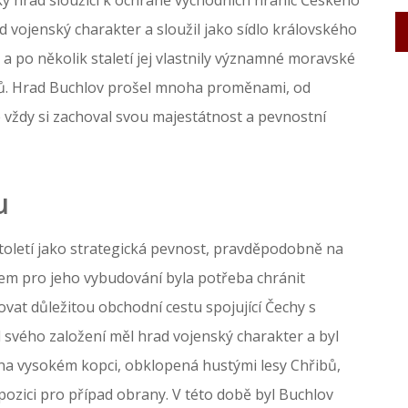
d vojenský charakter a sloužil jako sídlo královského
y a po několik staletí jej vlastnily významné moravské
aldů. Hrad Buchlov prošel mnoha proměnami, od
e vždy si zachoval svou majestátnost a pevnostní
u
století jako strategická pevnost, pravděpodobně na
dem pro jeho vybudování byla potřeba chránit
ovat důležitou obchodní cestu spojující Čechy s
svého založení měl hrad vojenský charakter a byl
na vysokém kopci, obklopená hustými lesy Chřibů,
zici pro případ obrany. V této době byl Buchlov