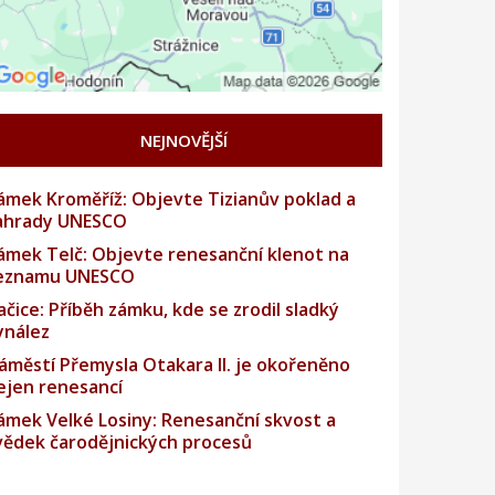
NEJNOVĚJŠÍ
ámek Kroměříž: Objevte Tizianův poklad a
ahrady UNESCO
ámek Telč: Objevte renesanční klenot na
eznamu UNESCO
ačice: Příběh zámku, kde se zrodil sladký
ynález
áměstí Přemysla Otakara II. je okořeněno
ejen renesancí
ámek Velké Losiny: Renesanční skvost a
vědek čarodějnických procesů