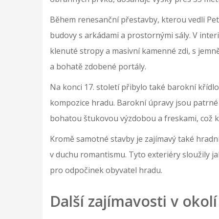
Během renesanční přestavby, kterou vedli Petř
budovy s arkádami a prostornými sály. V inter
klenuté stropy a masivní kamenné zdi, s jemně
a bohatě zdobené portály.
Na konci 17. století přibylo také barokní křídl
kompozice hradu. Barokní úpravy jsou patrné 
bohatou štukovou výzdobou a freskami, což kon
Kromě samotné stavby je zajímavý také hradní p
v duchu romantismu. Tyto exteriéry sloužily j
pro odpočinek obyvatel hradu.
Další zajímavosti v okolí