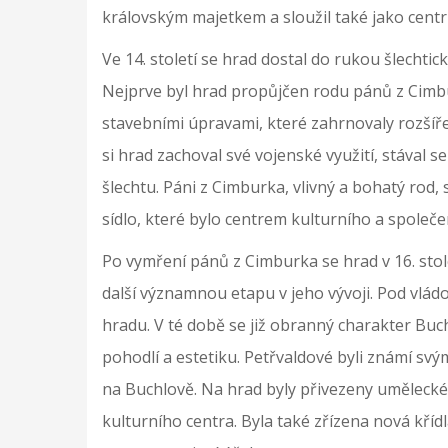
královským majetkem a sloužil také jako centr
Ve 14. století se hrad dostal do rukou šlechti
Nejprve byl hrad propůjčen rodu pánů z Cimbu
stavebními úpravami, které zahrnovaly rozšíře
si hrad zachoval své vojenské využití, stával
šlechtu. Páni z Cimburka, vlivný a bohatý rod,
sídlo, které bylo centrem kulturního a společ
Po vymření pánů z Cimburka se hrad v 16. sto
další významnou etapu v jeho vývoji. Pod vlá
hradu. V té době se již obranný charakter Buc
pohodlí a estetiku. Petřvaldové byli známí svý
na Buchlově. Na hrad byly přivezeny umělecké 
kulturního centra. Byla také zřízena nová kříd