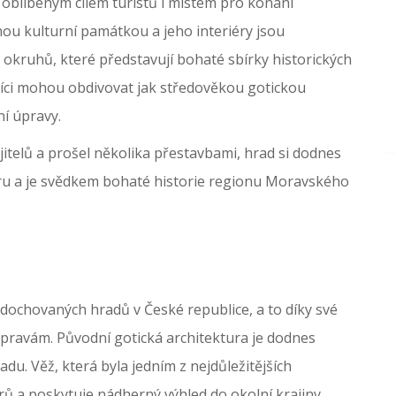
l oblíbeným cílem turistů i místem pro konání
ou kulturní památkou a jeho interiéry jsou
 okruhů, které představují bohaté sbírky historických
níci mohou obdivovat jak středověkou gotickou
ní úpravy.
itelů a prošel několika přestavbami, hrad si dodnes
u a je svědkem bohaté historie regionu Moravského
 dochovaných hradů v České republice, a to díky své
pravám. Původní gotická architektura je dodnes
du. Věž, která byla jedním z nejdůležitějších
ů a poskytuje nádherný výhled do okolní krajiny.