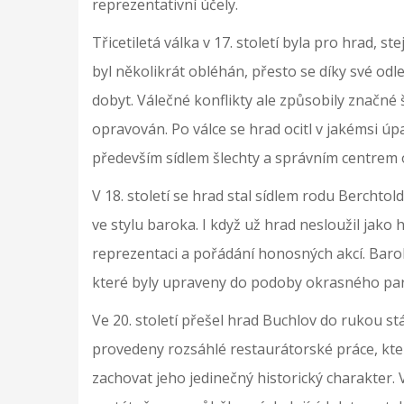
reprezentativní účely.
Třicetiletá válka v 17. století byla pro hrad,
byl několikrát obléhán, přesto se díky své o
dobyt. Válečné konflikty ale způsobily značné
opravován. Po válce se hrad ocitl v jakémsi úpa
především sídlem šlechty a správním centrem 
V 18. století se hrad stal sídlem rodu Berchtold
ve stylu baroka. I když už hrad nesloužil jako h
reprezentaci a pořádání honosných akcí. Barok
které byly upraveny do podoby okrasného pa
Ve 20. století přešel hrad Buchlov do rukou st
provedeny rozsáhlé restaurátorské práce, kter
zachovat jeho jedinečný historický charakter.