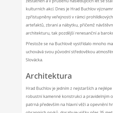
zestátněn a v průběhu následujících let se sta
kulturních akcí. Dnes je Hrad Buchlov významn
zpřístupněny veřejnosti v rámci prohlídkových
artefaktů, zbraní a nábytku, přičemž návštěv
architekturu, tak pozdější renesanční a barok
Přestože se na Buchlově vystřídalo mnoho maj
uchovává svou původní středověkou atmosfér
Slovácka.
Architektura
Hrad Buchlov je jedním z nejstarších a nejlépe
robustní kamenné konstrukci a pravidelným o
patrná především na hlavní věži a opevnění hra
obranných prvků, dosahuje výšky přes 35 metr